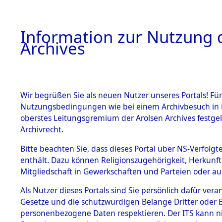
Information zur Nutzung d
Archives
HOME
BESTANDSBESCHREIBUNG
ARCHIVAL
Wir begrüßen Sie als neuen Nutzer unseres Portals! Für
Nutzungsbedingungen wie bei einem Archivbesuch in B
oberstes Leitungsgremium der Arolsen Archives festg
Archivrecht.
BESTÄNDE
Bitte beachten Sie, dass dieses Portal über NS-Verfolgte
Ermittlung
enthält. Dazu können Religionszugehörigkeit, Herkunf
Mitgliedschaft in Gewerkschaften und Parteien oder auc
Siegelbach
1.
Inhaftierungsdoku
mente
Als Nutzer dieses Portals sind Sie persönlich dafür vera
→
0003 (8
Gesetze und die schutzwürdigen Belange Dritter oder B
5. Verschiedenes
personenbezogene Daten respektieren. Der ITS kann nic
5.3