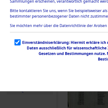
(84601475
Sammlungen erscheinen, verantwortlich gemacht wer
Todesmärsche
5.3.1 Alliierte
Bitte
kontaktieren
Sie uns, wenn Sie beispielsweiser al
Erhebungen
bestimmter personenbezogener Daten nicht zustimme
zu
Todesmärsch
en
Sie möchten mehr über die Datenrichtlinie der Arolsen
5.3.2
Versuchte
Identifizierun
Einverständniserklärung: Hiermit erkläre ich
g
Daten ausschließlich für wissenschaftlich
5.3.3
Todesmärsch
Gesetzen und Bestimmungen nutze. Mi
e /
Best
Identifikation
unbekannter
Toter
5.3.5
Grabermittlu
ng /
Friedhofsplän
e