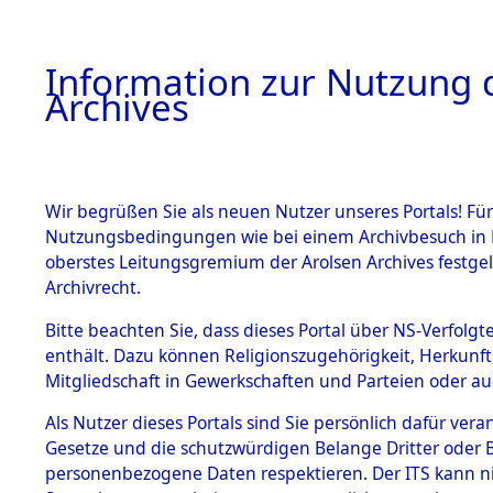
Information zur Nutzung d
Archives
HOME
BESTANDSBESCHREIBUNG
ARCHIVAL
Wir begrüßen Sie als neuen Nutzer unseres Portals! Für
Nutzungsbedingungen wie bei einem Archivbesuch in B
oberstes Leitungsgremium der Arolsen Archives festg
Archivrecht.
BESTÄNDE
Bitte beachten Sie, dass dieses Portal über NS-Verfolgte
Ermittlung
enthält. Dazu können Religionszugehörigkeit, Herkunf
Mitgliedschaft in Gewerkschaften und Parteien oder auc
Siegelbach
1.
Inhaftierungsdoku
mente
Als Nutzer dieses Portals sind Sie persönlich dafür vera
→
0003 (8
Gesetze und die schutzwürdigen Belange Dritter oder B
5. Verschiedenes
personenbezogene Daten respektieren. Der ITS kann nic
5.3