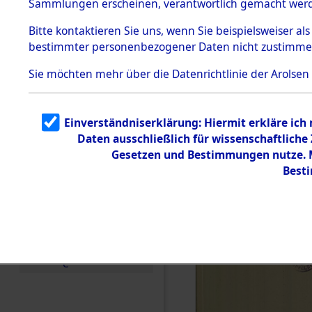
(84601486
Sammlungen erscheinen, verantwortlich gemacht wer
Todesmärsche
5.3.1 Alliierte
Bitte
kontaktieren
Sie uns, wenn Sie beispielsweiser al
Erhebungen
bestimmter personenbezogener Daten nicht zustimme
zu
Todesmärsch
en
Sie möchten mehr über die Datenrichtlinie der Arolsen
5.3.2
Versuchte
Identifizierun
Einverständniserklärung: Hiermit erkläre ich
g
Daten ausschließlich für wissenschaftlich
5.3.3
Todesmärsch
Gesetzen und Bestimmungen nutze. Mi
e /
Best
Identifikation
unbekannter
Toter
5.3.5
Grabermittlu
ng /
Friedhofsplän
e