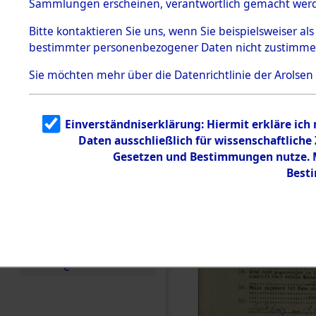
(84601517
Sammlungen erscheinen, verantwortlich gemacht wer
Todesmärsche
5.3.1 Alliierte
Bitte
kontaktieren
Sie uns, wenn Sie beispielsweiser al
Erhebungen
bestimmter personenbezogener Daten nicht zustimme
zu
Todesmärsch
en
Sie möchten mehr über die Datenrichtlinie der Arolsen
5.3.2
Versuchte
Identifizierun
Einverständniserklärung: Hiermit erkläre ich
g
Daten ausschließlich für wissenschaftlich
5.3.3
Todesmärsch
Gesetzen und Bestimmungen nutze. Mi
e /
Best
Identifikation
unbekannter
Toter
5.3.5
Grabermittlu
ng /
Friedhofsplän
e