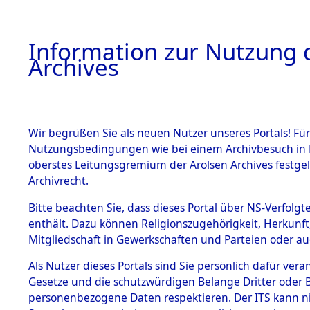
Information zur Nutzung d
Archives
HOME
BESTANDSBESCHREIBUNG
ARCHIVAL
Wir begrüßen Sie als neuen Nutzer unseres Portals! Für
Nutzungsbedingungen wie bei einem Archivbesuch in B
oberstes Leitungsgremium der Arolsen Archives festg
Archivrecht.
BESTÄNDE
Bitte beachten Sie, dass dieses Portal über NS-Verfolgte
Ermittlung
enthält. Dazu können Religionszugehörigkeit, Herkunf
Mitgliedschaft in Gewerkschaften und Parteien oder auc
Siegelbach
1.
Inhaftierungsdoku
mente
Als Nutzer dieses Portals sind Sie persönlich dafür vera
→
0003 (8
Gesetze und die schutzwürdigen Belange Dritter oder B
5. Verschiedenes
personenbezogene Daten respektieren. Der ITS kann nic
5.3