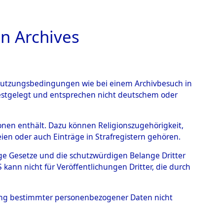
n Archives
TIONS ONLINE
n Nutzungsbedingungen wie bei einem Archivbesuch in
festgelegt und entsprechen nicht deutschem oder
ach - Wehrden
→
0001
rsonen enthält. Dazu können Religionszugehörigkeit,
en oder auch Einträge in Strafregistern gehören.
tige Gesetze und die schutzwürdigen Belange Dritter
ann nicht für Veröffentlichungen Dritter, die durch
hung bestimmter personenbezogener Daten nicht