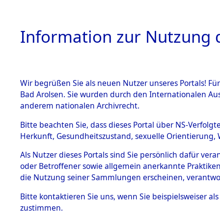
Information zur Nutzung d
Wir begrüßen Sie als neuen Nutzer unseres Portals! Fü
HOME
BESTANDSB
Bad Arolsen. Sie wurden durch den Internationalen Au
anderem nationalen Archivrecht.
BESTÄNDE
Ermittlun
Bitte beachten Sie, dass dieses Portal über NS-Verfolgt
Herkunft, Gesundheitszustand, sexuelle Orientierung, 
1.
(84601855
Inhaftierungsdoku
Als Nutzer dieses Portals sind Sie persönlich dafür ver
mente
oder Betroffener sowie allgemein anerkannte Praktiken
5. Verschiedenes
die Nutzung seiner Sammlungen erscheinen, verantwo
5.3
Bitte
kontaktieren
Sie uns, wenn Sie beispielsweiser a
Todesmärsche
zustimmen.
5.3.1 Alliierte
Erhebungen