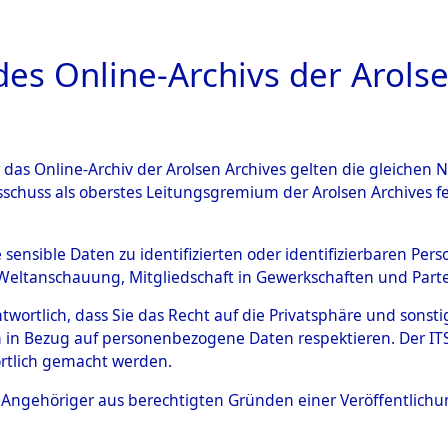
a
A
es Online-Archivs der Arolse
DIGITAL COLLEC
r das Online-Archiv der Arolsen Archives gelten die gleiche
ESCHREIBUNG
ARCHIVALE
ÜBERSICHT
BILD
sschuss als oberstes Leitungsgremium der Arolsen Archives 
gen zu den Orten Unterampfr
e sensible Daten zu identifizierten oder identifizierbaren Pe
Weltanschauung, Mitgliedschaft in Gewerkschaften und Partei
)
→
0004 (84601860)
antwortlich, dass Sie das Recht auf die Privatsphäre und sons
 in Bezug auf personenbezogene Daten respektieren. Der ITS k
rtlich gemacht werden.
0004 (84601860)
ls Angehöriger aus berechtigten Gründen einer Veröffentlic