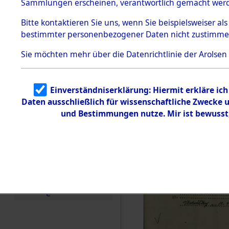
Sammlungen erscheinen, verantwortlich gemacht wer
Todesmärsche
5.3.1 Alliierte
Bitte
kontaktieren
Sie uns, wenn Sie beispielsweiser al
Erhebungen
bestimmter personenbezogener Daten nicht zustimme
zu
Todesmärsch
en
Sie möchten mehr über die Datenrichtlinie der Arolsen
5.3.2
Versuchte
Identifizierun
Einverständniserklärung: Hiermit erkläre ic
g
Daten ausschließlich für wissenschaftliche Zwecke
5.3.3
Todesmärsch
und Bestimmungen nutze. Mir ist bewusst
e /
Identifikation
unbekannter
Toter
5.3.5
Grabermittlu
ng /
Friedhofsplän
e