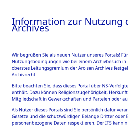
Information zur Nutzung d
Archives
HOME
BESTANDSBESCHREIBUNG
ARCHIVAL
Wir begrüßen Sie als neuen Nutzer unseres Portals! Für
Nutzungsbedingungen wie bei einem Archivbesuch in B
oberstes Leitungsgremium der Arolsen Archives festg
Archivrecht.
BESTÄNDE
Bitte beachten Sie, dass dieses Portal über NS-Verfolgte
Ermittlung
enthält. Dazu können Religionszugehörigkeit, Herkunf
Mitgliedschaft in Gewerkschaften und Parteien oder auc
1.
Unterampf
Inhaftierungsdoku
mente
Als Nutzer dieses Portals sind Sie persönlich dafür vera
(84601855
Gesetze und die schutzwürdigen Belange Dritter oder B
5. Verschiedenes
personenbezogene Daten respektieren. Der ITS kann nic
5.3