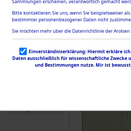
Sammlungen erscheinen, verantwortlich gemacht wer
Todesmärsche
5.3.1 Alliierte
Bitte
kontaktieren
Sie uns, wenn Sie beispielsweiser al
Erhebungen
bestimmter personenbezogener Daten nicht zustimme
zu
Todesmärsch
en
Sie möchten mehr über die Datenrichtlinie der Arolsen
5.3.2
Versuchte
Identifizierun
Einverständniserklärung: Hiermit erkläre ic
g
Daten ausschließlich für wissenschaftliche Zwecke
5.3.3
Todesmärsch
und Bestimmungen nutze. Mir ist bewusst
e /
Identifikation
unbekannter
Toter
5.3.5
Grabermittlu
ng /
Friedhofsplän
e