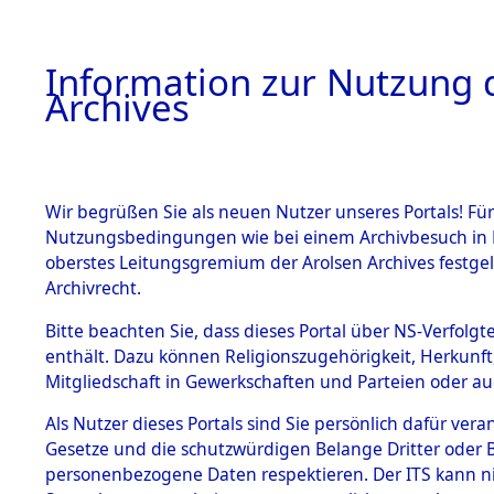
Information zur Nutzung d
Archives
HOME
BESTANDSBESCHREIBUNG
ARCHIVAL
Wir begrüßen Sie als neuen Nutzer unseres Portals! Für
Nutzungsbedingungen wie bei einem Archivbesuch in B
oberstes Leitungsgremium der Arolsen Archives festg
Archivrecht.
BESTÄNDE
Bitte beachten Sie, dass dieses Portal über NS-Verfolgte
Ermittlung
enthält. Dazu können Religionszugehörigkeit, Herkunf
Mitgliedschaft in Gewerkschaften und Parteien oder auc
1.
Unterampf
Inhaftierungsdoku
mente
Als Nutzer dieses Portals sind Sie persönlich dafür vera
(84601855
Gesetze und die schutzwürdigen Belange Dritter oder B
5. Verschiedenes
personenbezogene Daten respektieren. Der ITS kann nic
5.3