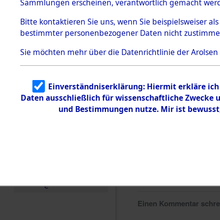
Sammlungen erscheinen, verantwortlich gemacht wer
Todesmärsche
5.3.1 Alliierte
Bitte
kontaktieren
Sie uns, wenn Sie beispielsweiser al
Erhebungen
bestimmter personenbezogener Daten nicht zustimme
zu
Todesmärsch
en
Sie möchten mehr über die Datenrichtlinie der Arolsen
5.3.2
Versuchte
Identifizierun
Einverständniserklärung: Hiermit erkläre ic
g
Daten ausschließlich für wissenschaftliche Zwecke
5.3.3
Todesmärsch
und Bestimmungen nutze. Mir ist bewusst
e /
Identifikation
unbekannter
Toter
5.3.5
Grabermittlu
ng /
Friedhofsplän
e
Einen Kommentar schr