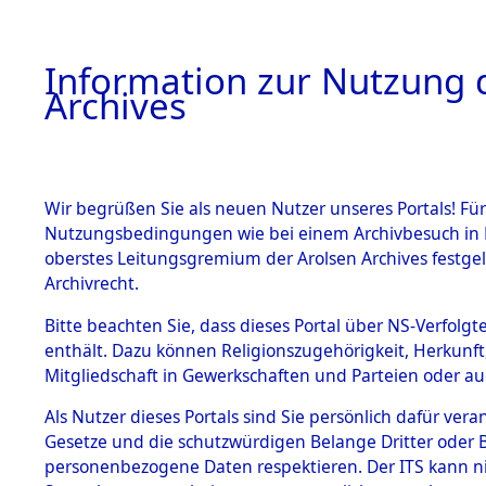
Information zur Nutzung d
Archives
HOME
BESTANDSBESCHREIBUNG
ARCHIVAL
Wir begrüßen Sie als neuen Nutzer unseres Portals! Für
Nutzungsbedingungen wie bei einem Archivbesuch in B
oberstes Leitungsgremium der Arolsen Archives festg
Archivrecht.
BESTÄNDE
Bitte beachten Sie, dass dieses Portal über NS-Verfolgte
Ermittlung
enthält. Dazu können Religionszugehörigkeit, Herkunf
Mitgliedschaft in Gewerkschaften und Parteien oder auc
1.
Unterampf
Inhaftierungsdoku
mente
Als Nutzer dieses Portals sind Sie persönlich dafür vera
(84601855
Gesetze und die schutzwürdigen Belange Dritter oder B
5. Verschiedenes
personenbezogene Daten respektieren. Der ITS kann nic
5.3