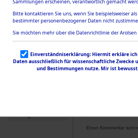
Sammlungen erscheinen, verantwortlich gemacht wer
Todesmärsche
5.3.1 Alliierte
Bitte
kontaktieren
Sie uns, wenn Sie beispielsweiser al
Erhebungen
bestimmter personenbezogener Daten nicht zustimme
zu
Todesmärsch
en
Sie möchten mehr über die Datenrichtlinie der Arolsen
5.3.2
Versuchte
Identifizierun
Einverständniserklärung: Hiermit erkläre ic
g
Daten ausschließlich für wissenschaftliche Zwecke
5.3.3
Todesmärsch
und Bestimmungen nutze. Mir ist bewusst
e /
Identifikation
unbekannter
Toter
5.3.5
Grabermittlu
ng /
Friedhofsplän
e
Einen Kommentar schr