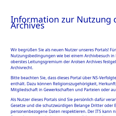
Information zur Nutzung d
Archives
HOME
BESTANDSBESCHREIBUNG
ARCHIVAL
Wir begrüßen Sie als neuen Nutzer unseres Portals! Für
Nutzungsbedingungen wie bei einem Archivbesuch in B
oberstes Leitungsgremium der Arolsen Archives festg
Archivrecht.
BESTÄNDE
Bitte beachten Sie, dass dieses Portal über NS-Verfolgte
Ermittlung
enthält. Dazu können Religionszugehörigkeit, Herkunf
Mitgliedschaft in Gewerkschaften und Parteien oder auc
1.
Unterampf
Inhaftierungsdoku
mente
Als Nutzer dieses Portals sind Sie persönlich dafür vera
(84601855
Gesetze und die schutzwürdigen Belange Dritter oder B
5. Verschiedenes
personenbezogene Daten respektieren. Der ITS kann nic
5.3