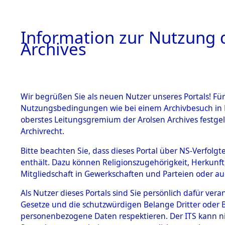
Information zur Nutzung d
Archives
HOME
BESTANDSBESCHREIBUNG
ARCHIVAL
Wir begrüßen Sie als neuen Nutzer unseres Portals! Für
Nutzungsbedingungen wie bei einem Archivbesuch in B
oberstes Leitungsgremium der Arolsen Archives festg
Archivrecht.
BESTÄNDE
Bitte beachten Sie, dass dieses Portal über NS-Verfolgte
Ermittlung
enthält. Dazu können Religionszugehörigkeit, Herkunf
Mitgliedschaft in Gewerkschaften und Parteien oder auc
1.
Unterampf
Inhaftierungsdoku
mente
Als Nutzer dieses Portals sind Sie persönlich dafür vera
(84601855
Gesetze und die schutzwürdigen Belange Dritter oder B
5. Verschiedenes
personenbezogene Daten respektieren. Der ITS kann nic
5.3