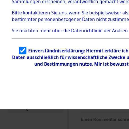
Sammlungen erscheinen, verantwortlich gemacht wer
Todesmärsche
5.3.1 Alliierte
Bitte
kontaktieren
Sie uns, wenn Sie beispielsweiser al
Erhebungen
bestimmter personenbezogener Daten nicht zustimme
zu
Todesmärsch
en
Sie möchten mehr über die Datenrichtlinie der Arolsen
5.3.2
Versuchte
Identifizierun
Einverständniserklärung: Hiermit erkläre ic
g
Daten ausschließlich für wissenschaftliche Zwecke
5.3.3
Todesmärsch
und Bestimmungen nutze. Mir ist bewusst
e /
Identifikation
unbekannter
Toter
5.3.5
Grabermittlu
ng /
Friedhofsplän
e
Einen Kommentar schr