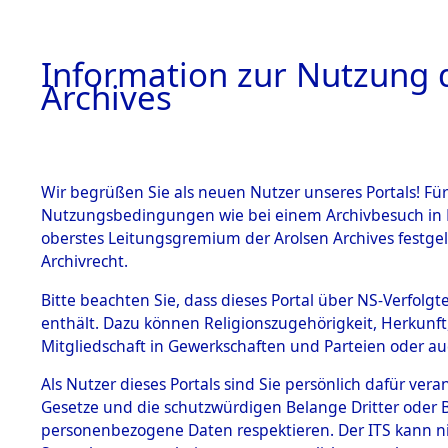
Information zur Nutzung d
Archives
HOME
BESTANDSBESCHREIBUNG
ARCHIVAL
Wir begrüßen Sie als neuen Nutzer unseres Portals! Für
Nutzungsbedingungen wie bei einem Archivbesuch in B
oberstes Leitungsgremium der Arolsen Archives festg
Archivrecht.
BESTÄNDE
Bitte beachten Sie, dass dieses Portal über NS-Verfolgte
Ermittlung
enthält. Dazu können Religionszugehörigkeit, Herkunf
Mitgliedschaft in Gewerkschaften und Parteien oder auc
1.
Unterampf
Inhaftierungsdoku
mente
Als Nutzer dieses Portals sind Sie persönlich dafür vera
(84601855
Gesetze und die schutzwürdigen Belange Dritter oder B
5. Verschiedenes
personenbezogene Daten respektieren. Der ITS kann nic
5.3