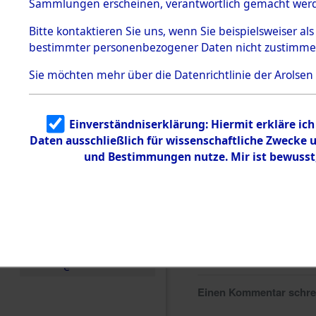
Sammlungen erscheinen, verantwortlich gemacht wer
Todesmärsche
5.3.1 Alliierte
Bitte
kontaktieren
Sie uns, wenn Sie beispielsweiser al
Erhebungen
bestimmter personenbezogener Daten nicht zustimme
zu
Todesmärsch
en
Sie möchten mehr über die Datenrichtlinie der Arolsen
5.3.2
Versuchte
Identifizierun
Einverständniserklärung: Hiermit erkläre ic
g
Daten ausschließlich für wissenschaftliche Zwecke
5.3.3
Todesmärsch
und Bestimmungen nutze. Mir ist bewusst
e /
Identifikation
unbekannter
Toter
5.3.5
Grabermittlu
ng /
Friedhofsplän
e
Einen Kommentar schr