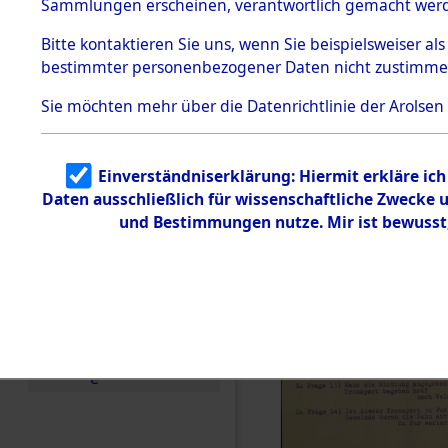
Sammlungen erscheinen, verantwortlich gemacht wer
Todesmärsche
5.3.1 Alliierte
Bitte
kontaktieren
Sie uns, wenn Sie beispielsweiser al
Erhebungen
bestimmter personenbezogener Daten nicht zustimme
zu
Todesmärsch
en
Sie möchten mehr über die Datenrichtlinie der Arolsen
5.3.2
Versuchte
Identifizierun
Einverständniserklärung: Hiermit erkläre ic
g
Daten ausschließlich für wissenschaftliche Zwecke
5.3.3
Todesmärsch
und Bestimmungen nutze. Mir ist bewusst
e /
Identifikation
unbekannter
Toter
5.3.5
Grabermittlu
ng /
Friedhofsplän
e