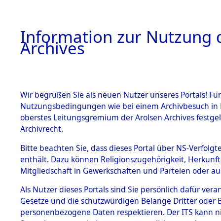
Information zur Nutzung d
Archives
HOME
BESTANDSBESCHREIBUNG
ARCHIVAL
Wir begrüßen Sie als neuen Nutzer unseres Portals! Für
Nutzungsbedingungen wie bei einem Archivbesuch in B
oberstes Leitungsgremium der Arolsen Archives festg
Archivrecht.
BESTÄNDE
Bitte beachten Sie, dass dieses Portal über NS-Verfolgte
Ermittlung
enthält. Dazu können Religionszugehörigkeit, Herkunf
Mitgliedschaft in Gewerkschaften und Parteien oder auc
1.
Unterampf
Inhaftierungsdoku
mente
Als Nutzer dieses Portals sind Sie persönlich dafür vera
(84601855
Gesetze und die schutzwürdigen Belange Dritter oder B
5. Verschiedenes
personenbezogene Daten respektieren. Der ITS kann nic
5.3