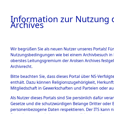
Information zur Nutzung d
Archives
HOME
BESTANDSBESCHREIBUNG
ARCHIVAL
Wir begrüßen Sie als neuen Nutzer unseres Portals! Für
Nutzungsbedingungen wie bei einem Archivbesuch in B
oberstes Leitungsgremium der Arolsen Archives festg
Archivrecht.
BESTÄNDE
Bitte beachten Sie, dass dieses Portal über NS-Verfolgte
Ermittlung
enthält. Dazu können Religionszugehörigkeit, Herkunf
Mitgliedschaft in Gewerkschaften und Parteien oder auc
1.
Unterampf
Inhaftierungsdoku
mente
Als Nutzer dieses Portals sind Sie persönlich dafür vera
(84601980
Gesetze und die schutzwürdigen Belange Dritter oder B
5. Verschiedenes
personenbezogene Daten respektieren. Der ITS kann nic
5.3