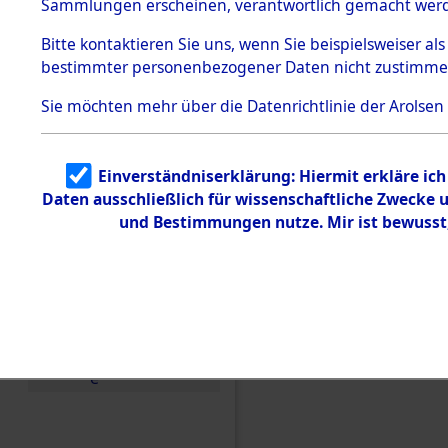
Sammlungen erscheinen, verantwortlich gemacht wer
Todesmärsche
5.3.1 Alliierte
Bitte
kontaktieren
Sie uns, wenn Sie beispielsweiser al
Erhebungen
bestimmter personenbezogener Daten nicht zustimme
zu
Todesmärsch
en
Sie möchten mehr über die Datenrichtlinie der Arolsen
5.3.2
Versuchte
Identifizierun
Einverständniserklärung: Hiermit erkläre ic
g
Daten ausschließlich für wissenschaftliche Zwecke
5.3.3
Todesmärsch
und Bestimmungen nutze. Mir ist bewusst
e /
Identifikation
unbekannter
Toter
5.3.5
Grabermittlu
ng /
Friedhofsplän
e