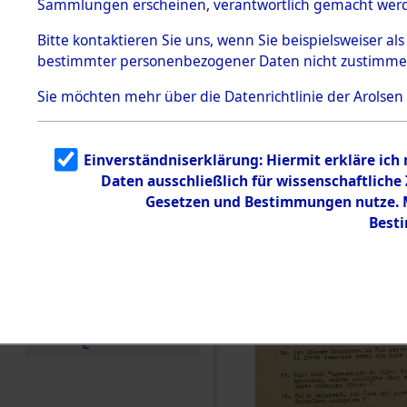
Sammlungen erscheinen, verantwortlich gemacht wer
Todesmärsche
5.3.1 Alliierte
Bitte
kontaktieren
Sie uns, wenn Sie beispielsweiser al
Erhebungen
bestimmter personenbezogener Daten nicht zustimme
zu
Todesmärsch
en
Sie möchten mehr über die Datenrichtlinie der Arolsen
5.3.2
Versuchte
Identifizierun
Einverständniserklärung: Hiermit erkläre ich
g
Daten ausschließlich für wissenschaftlich
5.3.3
Todesmärsch
Gesetzen und Bestimmungen nutze. Mi
e /
Best
Identifikation
unbekannter
Toter
5.3.5
Grabermittlu
ng /
Friedhofsplän
e