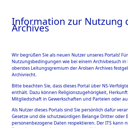
Information zur Nutzung d
Archives
HOME
BESTANDSBESCHREIBUNG
ARCHIVAL
Wir begrüßen Sie als neuen Nutzer unseres Portals! Für
Nutzungsbedingungen wie bei einem Archivbesuch in B
oberstes Leitungsgremium der Arolsen Archives festg
Archivrecht.
BESTÄNDE
Bitte beachten Sie, dass dieses Portal über NS-Verfolgte
Ermittlung
enthält. Dazu können Religionszugehörigkeit, Herkunf
Mitgliedschaft in Gewerkschaften und Parteien oder auc
1.
Weichshofe
Inhaftierungsdoku
mente
Als Nutzer dieses Portals sind Sie persönlich dafür vera
(84602097
Gesetze und die schutzwürdigen Belange Dritter oder B
5. Verschiedenes
personenbezogene Daten respektieren. Der ITS kann nic
5.3