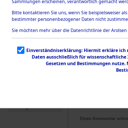
Sammlungen erscheinen, verantwortlich gemacht wer
Todesmärsche
5.3.1 Alliierte
Bitte
kontaktieren
Sie uns, wenn Sie beispielsweiser al
Erhebungen
bestimmter personenbezogener Daten nicht zustimme
zu
Todesmärsch
en
Sie möchten mehr über die Datenrichtlinie der Arolsen
5.3.2
Versuchte
Identifizierun
Einverständniserklärung: Hiermit erkläre ich
g
Daten ausschließlich für wissenschaftlich
5.3.3
Todesmärsch
Gesetzen und Bestimmungen nutze. Mi
e /
Best
Identifikation
unbekannter
Toter
5.3.5
Grabermittlu
ng /
Friedhofsplän
e
Einen Kommentar schr