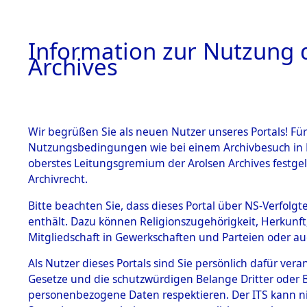
Information zur Nutzung d
Archives
HOME
BESTANDSBESCHREIBUNG
ARCHIVAL
Wir begrüßen Sie als neuen Nutzer unseres Portals! Für
Nutzungsbedingungen wie bei einem Archivbesuch in B
oberstes Leitungsgremium der Arolsen Archives festg
Archivrecht.
BESTÄNDE
Bitte beachten Sie, dass dieses Portal über NS-Verfolgte
Ermittlung
enthält. Dazu können Religionszugehörigkeit, Herkunf
Mitgliedschaft in Gewerkschaften und Parteien oder auc
1.
Weichshofe
Inhaftierungsdoku
mente
Als Nutzer dieses Portals sind Sie persönlich dafür vera
(84602097
Gesetze und die schutzwürdigen Belange Dritter oder B
5. Verschiedenes
personenbezogene Daten respektieren. Der ITS kann nic
5.3