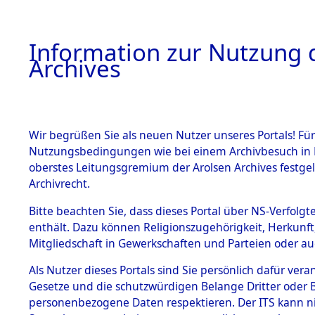
Information zur Nutzung d
Archives
HOME
BESTANDSBESCHREIBUNG
ARCHIVAL
Wir begrüßen Sie als neuen Nutzer unseres Portals! Für
Nutzungsbedingungen wie bei einem Archivbesuch in B
oberstes Leitungsgremium der Arolsen Archives festg
Archivrecht.
BESTÄNDE
Bitte beachten Sie, dass dieses Portal über NS-Verfolgte
Ermittlung
enthält. Dazu können Religionszugehörigkeit, Herkunf
Mitgliedschaft in Gewerkschaften und Parteien oder auc
1.
Weichshofe
Inhaftierungsdoku
mente
Als Nutzer dieses Portals sind Sie persönlich dafür vera
(84602189
Gesetze und die schutzwürdigen Belange Dritter oder B
5. Verschiedenes
personenbezogene Daten respektieren. Der ITS kann nic
5.3