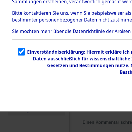
Sammlungen erscheinen, verantwortlich gemacht wer
Todesmärsche
5.3.1 Alliierte
Bitte
kontaktieren
Sie uns, wenn Sie beispielsweiser al
Erhebungen
bestimmter personenbezogener Daten nicht zustimme
zu
Todesmärsch
en
Sie möchten mehr über die Datenrichtlinie der Arolsen
5.3.2
Versuchte
Identifizierun
Einverständniserklärung: Hiermit erkläre ich
g
Daten ausschließlich für wissenschaftlich
5.3.3
Todesmärsch
Gesetzen und Bestimmungen nutze. Mi
e /
Best
Identifikation
unbekannter
Toter
5.3.5
Grabermittlu
ng /
Friedhofsplän
e
Einen Kommentar schr