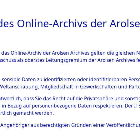
a
A
es Online-Archivs der Arolse
DIGITAL COLLEC
r das Online-Archiv der Arolsen Archives gelten die gleiche
ESCHREIBUNG
ARCHIVALE
ÜBERSICHT
BILD
sschuss als oberstes Leitungsgremium der Arolsen Archives 
en zu den Orten Weichshofen
e sensible Daten zu identifizierten oder identifizierbaren Pe
Weltanschauung, Mitgliedschaft in Gewerkschaften und Partei
)
→
0010 (84602199)
antwortlich, dass Sie das Recht auf die Privatsphäre und sons
 in Bezug auf personenbezogene Daten respektieren. Der ITS k
rtlich gemacht werden.
0010 (84602199)
ls Angehöriger aus berechtigten Gründen einer Veröffentlic