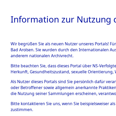
Information zur Nutzung d
Wir begrüßen Sie als neuen Nutzer unseres Portals! Fü
HOME
BESTANDSB
Bad Arolsen. Sie wurden durch den Internationalen Au
anderem nationalen Archivrecht.
BESTÄNDE
Ermittlung
Bitte beachten Sie, dass dieses Portal über NS-Verfolgt
Herkunft, Gesundheitszustand, sexuelle Orientierung, 
1.
(84602189
Inhaftierungsdoku
Als Nutzer dieses Portals sind Sie persönlich dafür ver
mente
oder Betroffener sowie allgemein anerkannte Praktiken
5. Verschiedenes
die Nutzung seiner Sammlungen erscheinen, verantwo
5.3
Bitte
kontaktieren
Sie uns, wenn Sie beispielsweiser a
Todesmärsche
zustimmen.
5.3.1 Alliierte
Erhebungen