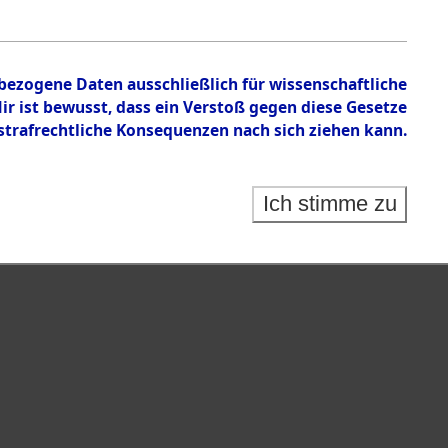
en zu den Orten Weichshofen - Wietze
nbezogene Daten ausschließlich für wissenschaftliche
 ist bewusst, dass ein Verstoß gegen diese Gesetze
rafrechtliche Konsequenzen nach sich ziehen kann.
Ich stimme zu