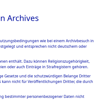
n Archives
TIONS ONLINE
n Nutzungsbedingungen wie bei einem Archivbesuch in
festgelegt und entsprechen nicht deutschem oder
 - Wietze
→
0002
rsonen enthält. Dazu können Religionszugehörigkeit,
en oder auch Einträge in Strafregistern gehören.
tige Gesetze und die schutzwürdigen Belange Dritter
ann nicht für Veröffentlichungen Dritter, die durch
hung bestimmter personenbezogener Daten nicht