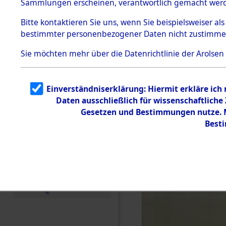
Sammlungen erscheinen, verantwortlich gemacht wer
Todesmärsche
5.3.1 Alliierte
Bitte
kontaktieren
Sie uns, wenn Sie beispielsweiser al
Erhebungen
bestimmter personenbezogener Daten nicht zustimme
zu
Todesmärsch
en
Sie möchten mehr über die Datenrichtlinie der Arolsen
5.3.2
Versuchte
Identifizierun
Einverständniserklärung: Hiermit erkläre ich
g
Daten ausschließlich für wissenschaftlich
5.3.3
Todesmärsch
Gesetzen und Bestimmungen nutze. Mi
e /
Best
Identifikation
unbekannter
Toter
5.3.5
Grabermittlu
ng /
Friedhofsplän
e