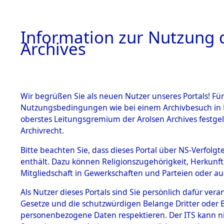
Information zur Nutzung d
Archives
HOME
BESTANDSBESCHREIBUNG
ARCHIVAL
Wir begrüßen Sie als neuen Nutzer unseres Portals! Für
Nutzungsbedingungen wie bei einem Archivbesuch in B
oberstes Leitungsgremium der Arolsen Archives festg
Archivrecht.
BESTÄNDE
Bitte beachten Sie, dass dieses Portal über NS-Verfolgte
Ermittlung
enthält. Dazu können Religionszugehörigkeit, Herkunf
Mitgliedschaft in Gewerkschaften und Parteien oder auc
1.
Weichshofe
Inhaftierungsdoku
mente
Als Nutzer dieses Portals sind Sie persönlich dafür vera
(84602189
Gesetze und die schutzwürdigen Belange Dritter oder B
5. Verschiedenes
personenbezogene Daten respektieren. Der ITS kann nic
5.3