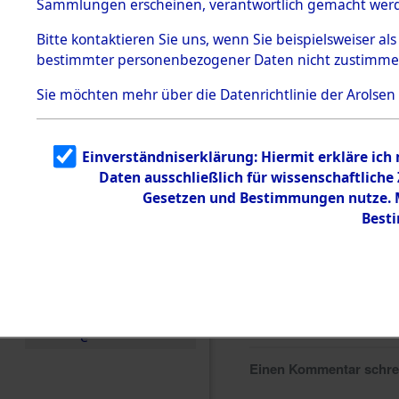
Sammlungen erscheinen, verantwortlich gemacht wer
Todesmärsche
5.3.1 Alliierte
Bitte
kontaktieren
Sie uns, wenn Sie beispielsweiser al
Erhebungen
bestimmter personenbezogener Daten nicht zustimme
zu
Todesmärsch
en
Sie möchten mehr über die Datenrichtlinie der Arolsen
5.3.2
Versuchte
Identifizierun
Einverständniserklärung: Hiermit erkläre ich
g
Daten ausschließlich für wissenschaftlich
5.3.3
Todesmärsch
Gesetzen und Bestimmungen nutze. Mi
e /
Best
Identifikation
unbekannter
Toter
5.3.5
Grabermittlu
ng /
Friedhofsplän
e
Einen Kommentar schr