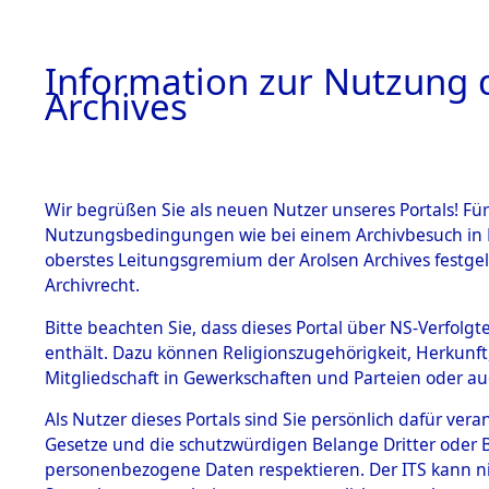
Information zur Nutzung d
Archives
HOME
BESTANDSBESCHREIBUNG
ARCHIVAL
Wir begrüßen Sie als neuen Nutzer unseres Portals! Für
Nutzungsbedingungen wie bei einem Archivbesuch in B
oberstes Leitungsgremium der Arolsen Archives festg
Archivrecht.
BESTÄNDE
Bitte beachten Sie, dass dieses Portal über NS-Verfolgte
Ermittlung
enthält. Dazu können Religionszugehörigkeit, Herkunf
Mitgliedschaft in Gewerkschaften und Parteien oder auc
1.
Weichshofe
Inhaftierungsdoku
mente
Als Nutzer dieses Portals sind Sie persönlich dafür vera
(84602189
Gesetze und die schutzwürdigen Belange Dritter oder B
5. Verschiedenes
personenbezogene Daten respektieren. Der ITS kann nic
5.3