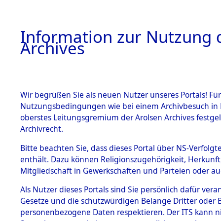
Information zur Nutzung d
Archives
HOME
BESTANDSBESCHREIBUNG
ARCHIVAL
Wir begrüßen Sie als neuen Nutzer unseres Portals! Für
Nutzungsbedingungen wie bei einem Archivbesuch in B
oberstes Leitungsgremium der Arolsen Archives festg
Archivrecht.
BESTÄNDE
Bitte beachten Sie, dass dieses Portal über NS-Verfolgte
Ermittlung
enthält. Dazu können Religionszugehörigkeit, Herkunf
Mitgliedschaft in Gewerkschaften und Parteien oder auc
1.
Weichshofe
Inhaftierungsdoku
mente
Als Nutzer dieses Portals sind Sie persönlich dafür vera
(84602189
Gesetze und die schutzwürdigen Belange Dritter oder B
5. Verschiedenes
personenbezogene Daten respektieren. Der ITS kann nic
5.3