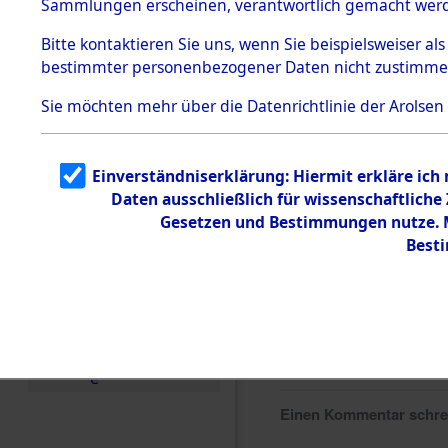
Sammlungen erscheinen, verantwortlich gemacht wer
Todesmärsche
5.3.1 Alliierte
Bitte
kontaktieren
Sie uns, wenn Sie beispielsweiser al
Erhebungen
bestimmter personenbezogener Daten nicht zustimme
zu
Todesmärsch
en
Sie möchten mehr über die Datenrichtlinie der Arolsen
5.3.2
Versuchte
Identifizierun
Einverständniserklärung: Hiermit erkläre ich
g
Daten ausschließlich für wissenschaftlich
5.3.3
Todesmärsch
Gesetzen und Bestimmungen nutze. Mi
e /
Best
Identifikation
unbekannter
Toter
5.3.5
Grabermittlu
ng /
Friedhofsplän
e
Einen Kommentar schr