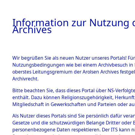
Information zur Nutzung d
Archives
HOME
BESTANDSBESCHREIBUNG
ARCHIVAL
Wir begrüßen Sie als neuen Nutzer unseres Portals! Für
Nutzungsbedingungen wie bei einem Archivbesuch in B
oberstes Leitungsgremium der Arolsen Archives festg
Archivrecht.
BESTÄNDE
Bitte beachten Sie, dass dieses Portal über NS-Verfolgte
Listen von
enthält. Dazu können Religionszugehörigkeit, Herkunf
Mitgliedschaft in Gewerkschaften und Parteien oder auc
Konzentra
1.
Inhaftierungsdoku
mente
Als Nutzer dieses Portals sind Sie persönlich dafür vera
Todesmärs
Gesetze und die schutzwürdigen Belange Dritter oder B
5. Verschiedenes
personenbezogene Daten respektieren. Der ITS kann nic
5.3