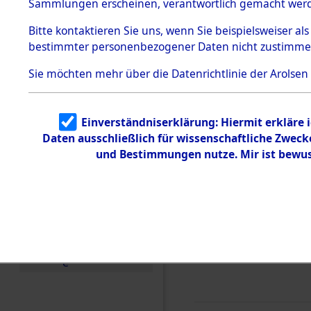
0013 (846
Sammlungen erscheinen, verantwortlich gemacht wer
Todesmärsche
5.3.1 Alliierte
Bitte
kontaktieren
Sie uns, wenn Sie beispielsweiser al
Erhebungen
bestimmter personenbezogener Daten nicht zustimme
zu
Todesmärsch
en
Sie möchten mehr über die Datenrichtlinie der Arolsen
5.3.2
Versuchte
Identifizierun
Einverständniserklärung: Hiermit erkläre 
g
Daten ausschließlich für wissenschaftliche Zwec
5.3.3
Todesmärsch
und Bestimmungen nutze. Mir ist bewus
e /
Identifikation
unbekannter
Toter
5.3.5
Grabermittlu
ng /
Friedhofsplän
e