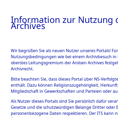
Information zur Nutzung d
Archives
HOME
BESTANDSBESCHREIBUNG
ARCHIVAL
Wir begrüßen Sie als neuen Nutzer unseres Portals! Für
Nutzungsbedingungen wie bei einem Archivbesuch in B
oberstes Leitungsgremium der Arolsen Archives festg
Archivrecht.
BESTÄNDE
Bitte beachten Sie, dass dieses Portal über NS-Verfolgte
Aktion "Kr
enthält. Dazu können Religionszugehörigkeit, Herkunf
Mitgliedschaft in Gewerkschaften und Parteien oder auc
1.
Clearance 
Inhaftierungsdoku
mente
Als Nutzer dieses Portals sind Sie persönlich dafür vera
→
0041 (8
Gesetze und die schutzwürdigen Belange Dritter oder B
5. Verschiedenes
personenbezogene Daten respektieren. Der ITS kann nic
5.3