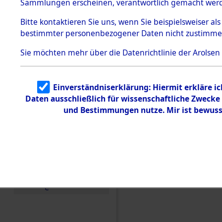
Sammlungen erscheinen, verantwortlich gemacht wer
Todesmärsche
5.3.1 Alliierte
Bitte
kontaktieren
Sie uns, wenn Sie beispielsweiser al
Erhebungen
bestimmter personenbezogener Daten nicht zustimme
zu
Todesmärsch
en
Sie möchten mehr über die Datenrichtlinie der Arolsen
5.3.2
Versuchte
Identifizierun
Einverständniserklärung: Hiermit erkläre i
g
Daten ausschließlich für wissenschaftliche Zweck
5.3.3
Todesmärsch
und Bestimmungen nutze. Mir ist bewuss
e /
Identifikation
unbekannter
Toter
5.3.5
Grabermittlu
ng /
Friedhofsplän
Einen Kommentar schr
e