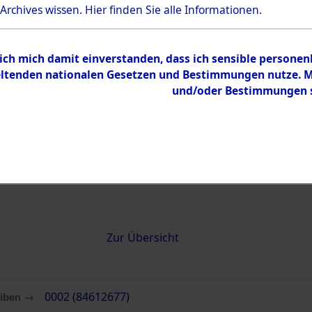
 Archives wissen.
Hier
finden Sie alle Informationen.
0002 (84612677)
 ich mich damit einverstanden, dass ich sensible persone
tenden nationalen Gesetzen und Bestimmungen nutze. Mir
und/oder Bestimmungen st
Übergeordnetes
Attempted 
Dokument
Ergebnisse
Auswertung
identifizie
Todesmärs
Inhalt
Zur Übersicht
eiben →
0002 (84612677)