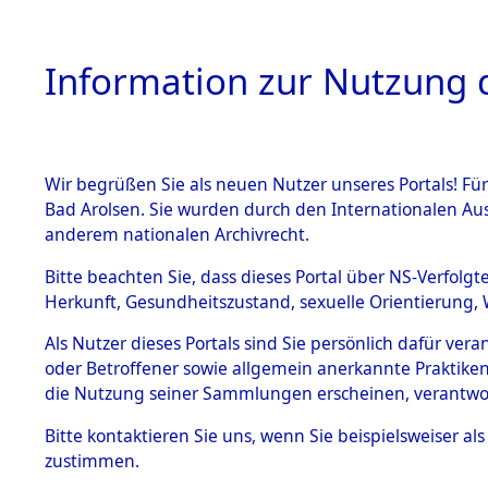
Information zur Nutzung d
Wir begrüßen Sie als neuen Nutzer unseres Portals! Fü
HOME
BESTANDSB
Bad Arolsen. Sie wurden durch den Internationalen Au
anderem nationalen Archivrecht.
BESTÄNDE
Attempted 
Bitte beachten Sie, dass dieses Portal über NS-Verfolgt
Herkunft, Gesundheitszustand, sexuelle Orientierung, 
Ergebnisse
1.
Inhaftierungsdoku
Als Nutzer dieses Portals sind Sie persönlich dafür ver
mente
Auswertung
oder Betroffener sowie allgemein anerkannte Praktiken
5. Verschiedenes
die Nutzung seiner Sammlungen erscheinen, verantwo
identifizi
5.3
Bitte
kontaktieren
Sie uns, wenn Sie beispielsweiser a
Todesmärsche
zustimmen.
5.3.1 Alliierte
Todesmärs
Erhebungen