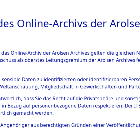
a
A
es Online-Archivs der Arolse
DIGITAL COLLEC
r das Online-Archiv der Arolsen Archives gelten die gleiche
ESCHREIBUNG
ARCHIVALE
ÜBERSICHT
BILD
sschuss als oberstes Leitungsgremium der Arolsen Archives 
Identification of Unknown D
e sensible Daten zu identifizierten oder identifizierbaren Pe
Weltanschauung, Mitgliedschaft in Gewerkschaften und Partei
 der Identifizierung anhand
antwortlich, dass Sie das Recht auf die Privatsphäre und sons
s- und Ergebnisbogen des IT
 in Bezug auf personenbezogene Daten respektieren. Der ITS k
rtlich gemacht werden.
erte Tote nach Friedhöfen auf
ls Angehöriger aus berechtigten Gründen einer Veröffentlic
che.
→
0001 (84612675)
→
0