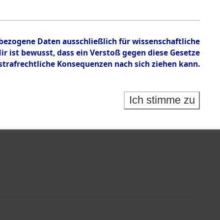
nbezogene Daten ausschließlich für wissenschaftliche
 ist bewusst, dass ein Verstoß gegen diese Gesetze
rafrechtliche Konsequenzen nach sich ziehen kann.
Identification of Unknown Dead - Cemeteries:
 der Identifizierung anhand von Häftlingsnummern:
s- und Ergebnisbogen des ITS - Records Branch - für
Ich stimme zu
rte Tote nach Friedhöfen auf den Stationen der
che.