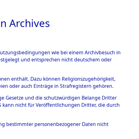
n Archives
TIONS ONLINE
n Nutzungsbedingungen wie bei einem Archivbesuch in
festgelegt und entsprechen nicht deutschem oder
ead - Cemeteries:
rsonen enthält. Dazu können Religionszugehörigkeit,
en oder auch Einträge in Strafregistern gehören.
 von Häftlingsnummern:
tige Gesetze und die schutzwürdigen Belange Dritter
S - Records Branch - für
ann nicht für Veröffentlichungen Dritter, die durch
 den Stationen der
hung bestimmter personenbezogener Daten nicht
002 (84612677)