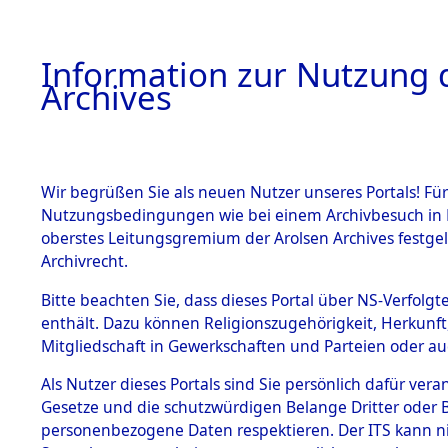
Information zur Nutzung d
Archives
HOME
BESTANDSBESCHREIBUNG
ARCHIVAL
Wir begrüßen Sie als neuen Nutzer unseres Portals! Für
Nutzungsbedingungen wie bei einem Archivbesuch in B
oberstes Leitungsgremium der Arolsen Archives festg
Archivrecht.
BESTÄNDE
Bitte beachten Sie, dass dieses Portal über NS-Verfolgte
Attempted 
enthält. Dazu können Religionszugehörigkeit, Herkunf
Mitgliedschaft in Gewerkschaften und Parteien oder auc
Dead - Cem
1.
Inhaftierungsdoku
mente
Als Nutzer dieses Portals sind Sie persönlich dafür vera
Identifizi
Gesetze und die schutzwürdigen Belange Dritter oder B
5. Verschiedenes
personenbezogene Daten respektieren. Der ITS kann nic
5.3