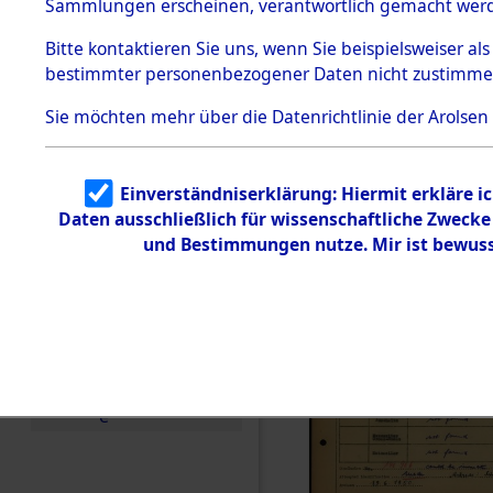
Häftlings
Sammlungen erscheinen, verantwortlich gemacht wer
Todesmärsche
Ergebnisbo
5.3.1 Alliierte
Bitte
kontaktieren
Sie uns, wenn Sie beispielsweiser al
Erhebungen
bestimmter personenbezogener Daten nicht zustimme
zu
Branch - fü
Todesmärsch
en
Sie möchten mehr über die Datenrichtlinie der Arolsen
Friedhöfen
5.3.2
Versuchte
Identifizierun
Todesmärs
Einverständniserklärung: Hiermit erkläre i
g
Daten ausschließlich für wissenschaftliche Zweck
5.3.3
0018 (846
Todesmärsch
und Bestimmungen nutze. Mir ist bewuss
e /
Identifikation
unbekannter
Toter
5.3.5
Grabermittlu
ng /
Friedhofsplän
e