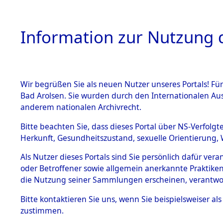
Information zur Nutzung d
Wir begrüßen Sie als neuen Nutzer unseres Portals! Fü
HOME
BESTANDSB
Bad Arolsen. Sie wurden durch den Internationalen Au
anderem nationalen Archivrecht.
BESTÄNDE
Attempted 
Bitte beachten Sie, dass dieses Portal über NS-Verfolgt
Herkunft, Gesundheitszustand, sexuelle Orientierung, 
Ergebnisse
1.
Inhaftierungsdoku
Als Nutzer dieses Portals sind Sie persönlich dafür ver
mente
Auswertung
oder Betroffener sowie allgemein anerkannte Praktiken
5. Verschiedenes
die Nutzung seiner Sammlungen erscheinen, verantwo
identifizi
5.3
Bitte
kontaktieren
Sie uns, wenn Sie beispielsweiser a
Todesmärsche
zustimmen.
5.3.1 Alliierte
Todesmärs
Erhebungen