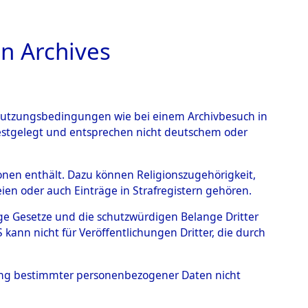
n Archives
TIONS ONLINE
n Nutzungsbedingungen wie bei einem Archivbesuch in
festgelegt und entsprechen nicht deutschem oder
ead - Cemeteries:
rsonen enthält. Dazu können Religionszugehörigkeit,
en oder auch Einträge in Strafregistern gehören.
 von Häftlingsnummern:
tige Gesetze und die schutzwürdigen Belange Dritter
S - Records Branch - für
ann nicht für Veröffentlichungen Dritter, die durch
 den Stationen der
hung bestimmter personenbezogener Daten nicht
014 (84612809)