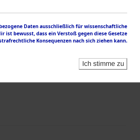
nbezogene Daten ausschließlich für wissenschaftliche
 ist bewusst, dass ein Verstoß gegen diese Gesetze
rafrechtliche Konsequenzen nach sich ziehen kann.
Identification of Unknown Dead - Cemeteries:
 der Identifizierung anhand von Häftlingsnummern:
s- und Ergebnisbogen des ITS - Records Branch - für
Ich stimme zu
rte Tote nach Friedhöfen auf den Stationen der
che.