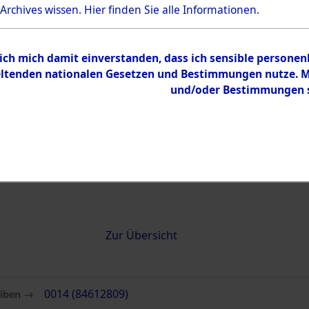
 Archives wissen.
Hier
finden Sie alle Informationen.
0014 (84612809)
 ich mich damit einverstanden, dass ich sensible persone
tenden nationalen Gesetzen und Bestimmungen nutze. Mir
und/oder Bestimmungen st
Übergeordnetes
Attempted 
Dokument
Ergebnisse
Auswertung
identifizie
Todesmärs
Inhalt
Zur Übersicht
eiben →
0014 (84612809)