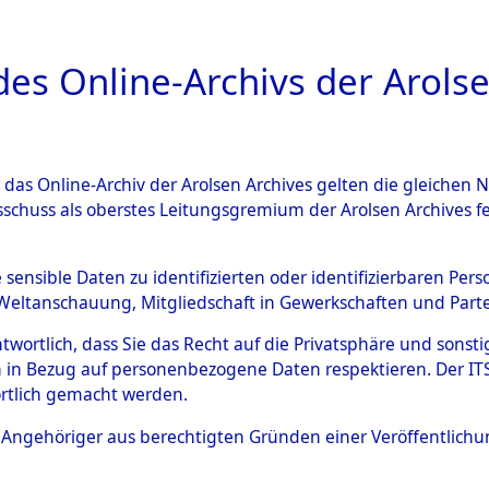
a
A
es Online-Archivs der Arolse
DIGITAL COLLEC
r das Online-Archiv der Arolsen Archives gelten die gleiche
ESCHREIBUNG
ARCHIVALE
ÜBERSICHT
BILD
sschuss als oberstes Leitungsgremium der Arolsen Archives 
Identification of Unknown D
e sensible Daten zu identifizierten oder identifizierbaren Pe
Weltanschauung, Mitgliedschaft in Gewerkschaften und Partei
 der Identifizierung anhand
antwortlich, dass Sie das Recht auf die Privatsphäre und sons
s- und Ergebnisbogen des IT
 in Bezug auf personenbezogene Daten respektieren. Der ITS k
rtlich gemacht werden.
erte Tote nach Friedhöfen auf
ls Angehöriger aus berechtigten Gründen einer Veröffentlic
che.
→
0005 (84612795)
→
0