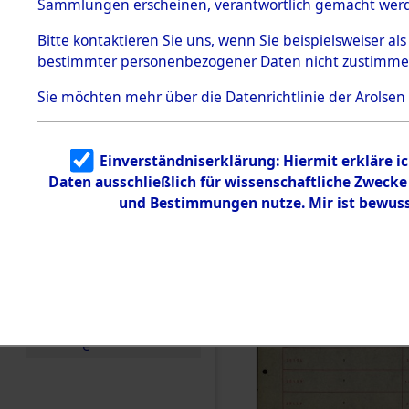
Häftlings
Sammlungen erscheinen, verantwortlich gemacht wer
Todesmärsche
Ergebnisbo
5.3.1 Alliierte
Bitte
kontaktieren
Sie uns, wenn Sie beispielsweiser al
Erhebungen
bestimmter personenbezogener Daten nicht zustimme
zu
Branch - fü
Todesmärsch
en
Sie möchten mehr über die Datenrichtlinie der Arolsen
Friedhöfen
5.3.2
Versuchte
Identifizierun
Todesmärs
Einverständniserklärung: Hiermit erkläre i
g
Daten ausschließlich für wissenschaftliche Zweck
5.3.3
0014 (846
Todesmärsch
und Bestimmungen nutze. Mir ist bewuss
e /
Identifikation
unbekannter
Toter
5.3.5
Grabermittlu
ng /
Friedhofsplän
e