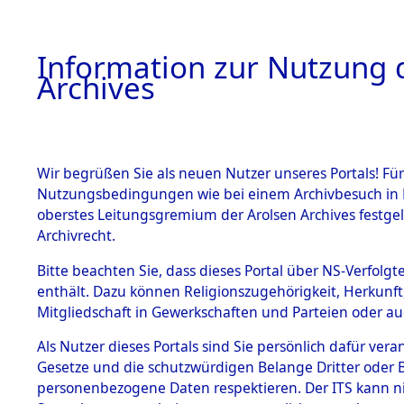
Information zur Nutzung d
Archives
HOME
BESTANDSBESCHREIBUNG
ARCHIVAL
Wir begrüßen Sie als neuen Nutzer unseres Portals! Für
Nutzungsbedingungen wie bei einem Archivbesuch in B
oberstes Leitungsgremium der Arolsen Archives festg
Archivrecht.
BESTÄNDE
Bitte beachten Sie, dass dieses Portal über NS-Verfolgte
Attempted 
enthält. Dazu können Religionszugehörigkeit, Herkunf
Mitgliedschaft in Gewerkschaften und Parteien oder auc
Dead - Cem
1.
Inhaftierungsdoku
mente
Als Nutzer dieses Portals sind Sie persönlich dafür vera
Identifizi
Gesetze und die schutzwürdigen Belange Dritter oder B
5. Verschiedenes
personenbezogene Daten respektieren. Der ITS kann nic
5.3