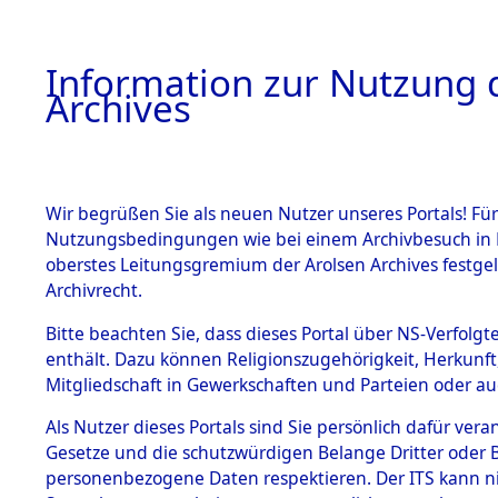
Information zur Nutzung d
Archives
HOME
BESTANDSBESCHREIBUNG
ARCHIVAL
Wir begrüßen Sie als neuen Nutzer unseres Portals! Für
Nutzungsbedingungen wie bei einem Archivbesuch in B
oberstes Leitungsgremium der Arolsen Archives festg
Archivrecht.
BESTÄNDE
Bitte beachten Sie, dass dieses Portal über NS-Verfolgte
Attempted 
enthält. Dazu können Religionszugehörigkeit, Herkunf
Mitgliedschaft in Gewerkschaften und Parteien oder auc
Dead - Cem
1.
Inhaftierungsdoku
mente
Als Nutzer dieses Portals sind Sie persönlich dafür vera
Identifizi
Gesetze und die schutzwürdigen Belange Dritter oder B
5. Verschiedenes
personenbezogene Daten respektieren. Der ITS kann nic
5.3