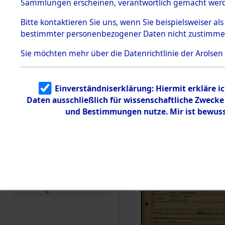
Häftlings
Sammlungen erscheinen, verantwortlich gemacht wer
Todesmärsche
Ergebnisbo
5.3.1 Alliierte
Bitte
kontaktieren
Sie uns, wenn Sie beispielsweiser al
Erhebungen
bestimmter personenbezogener Daten nicht zustimme
zu
Branch - fü
Todesmärsch
en
Sie möchten mehr über die Datenrichtlinie der Arolsen
Friedhöfen
5.3.2
Versuchte
Identifizierun
Todesmärs
Einverständniserklärung: Hiermit erkläre i
g
Daten ausschließlich für wissenschaftliche Zweck
5.3.3
0023 (846
Todesmärsch
und Bestimmungen nutze. Mir ist bewuss
e /
Identifikation
unbekannter
Toter
5.3.5
Grabermittlu
ng /
Friedhofsplän
e