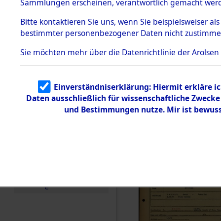
Häftlings
Sammlungen erscheinen, verantwortlich gemacht wer
Todesmärsche
Ergebnisbo
5.3.1 Alliierte
Bitte
kontaktieren
Sie uns, wenn Sie beispielsweiser al
Erhebungen
bestimmter personenbezogener Daten nicht zustimme
zu
Branch - fü
Todesmärsch
en
Sie möchten mehr über die Datenrichtlinie der Arolsen
Friedhöfen
5.3.2
Versuchte
Identifizierun
Todesmärs
Einverständniserklärung: Hiermit erkläre i
g
Daten ausschließlich für wissenschaftliche Zweck
5.3.3
0111 (846
Todesmärsch
und Bestimmungen nutze. Mir ist bewuss
e /
Identifikation
unbekannter
Toter
5.3.5
Grabermittlu
ng /
Friedhofsplän
e