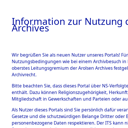
Information zur Nutzung d
Archives
HOME
BESTANDSBESCHREIBUNG
ARCHIVAL
Wir begrüßen Sie als neuen Nutzer unseres Portals! Für
Nutzungsbedingungen wie bei einem Archivbesuch in B
oberstes Leitungsgremium der Arolsen Archives festg
Archivrecht.
BESTÄNDE
Bitte beachten Sie, dass dieses Portal über NS-Verfolgte
Attempted 
enthält. Dazu können Religionszugehörigkeit, Herkunf
Mitgliedschaft in Gewerkschaften und Parteien oder auc
Dead - Cem
1.
Inhaftierungsdoku
mente
Als Nutzer dieses Portals sind Sie persönlich dafür vera
Identifizi
Gesetze und die schutzwürdigen Belange Dritter oder B
5. Verschiedenes
personenbezogene Daten respektieren. Der ITS kann nic
5.3