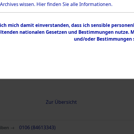
 Archives wissen.
Hier
finden Sie alle Informationen.
0106 (84613343)
 ich mich damit einverstanden, dass ich sensible persone
tenden nationalen Gesetzen und Bestimmungen nutze. Mir
und/oder Bestimmungen st
Übergeordnetes
Attempted 
Dokument
Ergebnisse
Auswertung
identifizie
Todesmärs
Inhalt
Zur Übersicht
eiben →
0106 (84613343)