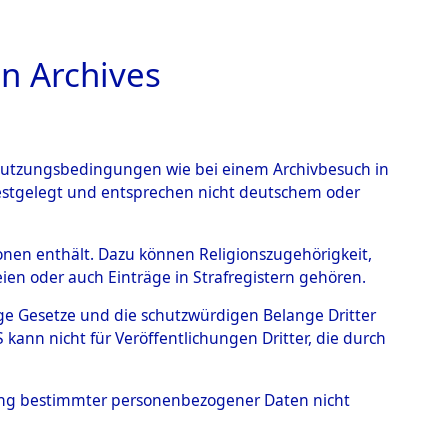
n Archives
TIONS ONLINE
n Nutzungsbedingungen wie bei einem Archivbesuch in
festgelegt und entsprechen nicht deutschem oder
ead - Cemeteries:
rsonen enthält. Dazu können Religionszugehörigkeit,
en oder auch Einträge in Strafregistern gehören.
 von Häftlingsnummern:
tige Gesetze und die schutzwürdigen Belange Dritter
S - Records Branch - für
ann nicht für Veröffentlichungen Dritter, die durch
 den Stationen der
hung bestimmter personenbezogener Daten nicht
37)
→
0106 (84613343)