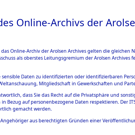
a
A
es Online-Archivs der Arolse
DIGITAL COLLEC
r das Online-Archiv der Arolsen Archives gelten die gleiche
ESCHREIBUNG
ARCHIVALE
ÜBERSICHT
BILD
sschuss als oberstes Leitungsgremium der Arolsen Archives 
Identification of Unknown D
e sensible Daten zu identifizierten oder identifizierbaren Pe
Weltanschauung, Mitgliedschaft in Gewerkschaften und Partei
 der Identifizierung anhand
antwortlich, dass Sie das Recht auf die Privatsphäre und sons
s- und Ergebnisbogen des IT
 in Bezug auf personenbezogene Daten respektieren. Der ITS k
rtlich gemacht werden.
erte Tote nach Friedhöfen auf
ls Angehöriger aus berechtigten Gründen einer Veröffentlic
che.
→
0015 Buch 1 (846132