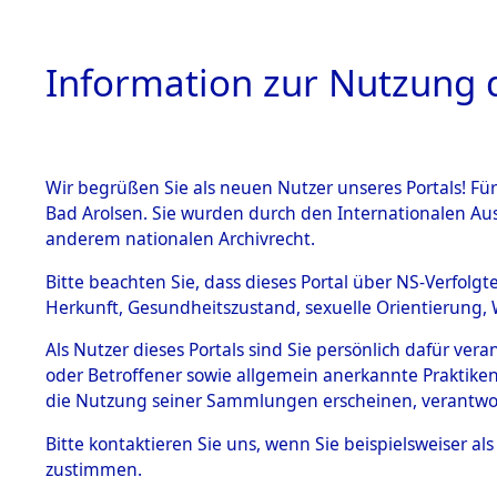
Information zur Nutzung d
Wir begrüßen Sie als neuen Nutzer unseres Portals! Fü
HOME
BESTANDSB
Bad Arolsen. Sie wurden durch den Internationalen Au
anderem nationalen Archivrecht.
BESTÄNDE
Attempted 
Bitte beachten Sie, dass dieses Portal über NS-Verfolgt
Herkunft, Gesundheitszustand, sexuelle Orientierung, 
Ergebnisse
1.
Inhaftierungsdoku
Als Nutzer dieses Portals sind Sie persönlich dafür ver
mente
Auswertung
oder Betroffener sowie allgemein anerkannte Praktiken
5. Verschiedenes
die Nutzung seiner Sammlungen erscheinen, verantwo
identifizi
5.3
Bitte
kontaktieren
Sie uns, wenn Sie beispielsweiser a
Todesmärsche
zustimmen.
5.3.1 Alliierte
Todesmärs
Erhebungen