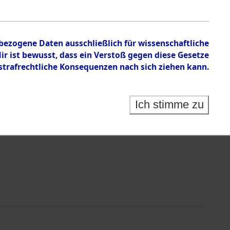
nbezogene Daten ausschließlich für wissenschaftliche
 ist bewusst, dass ein Verstoß gegen diese Gesetze
rafrechtliche Konsequenzen nach sich ziehen kann.
Identification of Unknown Dead - Cemeteries:
 der Identifizierung anhand von Häftlingsnummern:
s- und Ergebnisbogen des ITS - Records Branch - für
Ich stimme zu
rte Tote nach Friedhöfen auf den Stationen der
che.