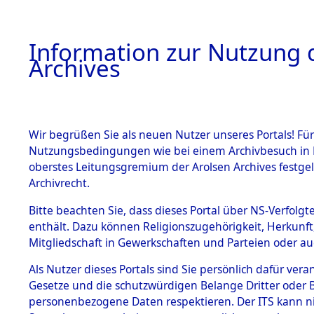
Information zur Nutzung d
Archives
HOME
BESTANDSBESCHREIBUNG
ARCHIVAL
Wir begrüßen Sie als neuen Nutzer unseres Portals! Für
Nutzungsbedingungen wie bei einem Archivbesuch in B
oberstes Leitungsgremium der Arolsen Archives festg
Archivrecht.
BESTÄNDE
Bitte beachten Sie, dass dieses Portal über NS-Verfolgte
Attempted 
enthält. Dazu können Religionszugehörigkeit, Herkunf
Mitgliedschaft in Gewerkschaften und Parteien oder auc
Dead - Cem
1.
Inhaftierungsdoku
mente
Als Nutzer dieses Portals sind Sie persönlich dafür vera
Identifizi
Gesetze und die schutzwürdigen Belange Dritter oder B
5. Verschiedenes
personenbezogene Daten respektieren. Der ITS kann nic
5.3