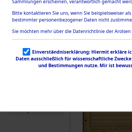
Häftlings
Sammlungen erscheinen, verantwortlich gemacht wer
Todesmärsche
Ergebnisbo
5.3.1 Alliierte
Bitte
kontaktieren
Sie uns, wenn Sie beispielsweiser al
Erhebungen
bestimmter personenbezogener Daten nicht zustimme
zu
Branch - fü
Todesmärsch
en
Sie möchten mehr über die Datenrichtlinie der Arolsen
Friedhöfen
5.3.2
Versuchte
Identifizierun
Todesmärs
Einverständniserklärung: Hiermit erkläre i
g
Daten ausschließlich für wissenschaftliche Zweck
5.3.3
(84613587
Todesmärsch
und Bestimmungen nutze. Mir ist bewuss
e /
Identifikation
unbekannter
Toter
5.3.5
Grabermittlu
ng /
Friedhofsplän
e