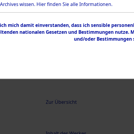
 Archives wissen.
Hier
finden Sie alle Informationen.
0022 (84614400)
 ich mich damit einverstanden, dass ich sensible persone
tenden nationalen Gesetzen und Bestimmungen nutze. Mir
und/oder Bestimmungen st
Übergeordnetes
Attempted 
Dokument
Ergebnisse
Auswertung
identifizie
Todesmärs
Inhalt
Zur Übersicht
Inhalt
Inhalt des Werkes