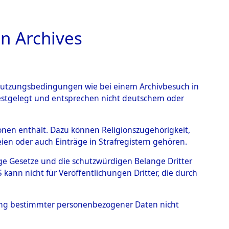
n Archives
TIONS ONLINE
n Nutzungsbedingungen wie bei einem Archivbesuch in
CHT
BILD
festgelegt und entsprechen nicht deutschem oder
ead - Cemeteries:
rsonen enthält. Dazu können Religionszugehörigkeit,
en oder auch Einträge in Strafregistern gehören.
 von Häftlingsnummern:
tige Gesetze und die schutzwürdigen Belange Dritter
S - Records Branch - für
ann nicht für Veröffentlichungen Dritter, die durch
 den Stationen der
hung bestimmter personenbezogener Daten nicht