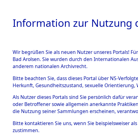
Information zur Nutzung d
Wir begrüßen Sie als neuen Nutzer unseres Portals! Fü
HOME
BESTANDSB
Bad Arolsen. Sie wurden durch den Internationalen Au
anderem nationalen Archivrecht.
BESTÄNDE
Attempted 
Bitte beachten Sie, dass dieses Portal über NS-Verfolgt
Herkunft, Gesundheitszustand, sexuelle Orientierung, 
Ergebnisse
1.
Inhaftierungsdoku
Als Nutzer dieses Portals sind Sie persönlich dafür ver
mente
Auswertung
oder Betroffener sowie allgemein anerkannte Praktiken
5. Verschiedenes
die Nutzung seiner Sammlungen erscheinen, verantwo
identifizi
5.3
Bitte
kontaktieren
Sie uns, wenn Sie beispielsweiser a
Todesmärsche
zustimmen.
5.3.1 Alliierte
Todesmärs
Erhebungen