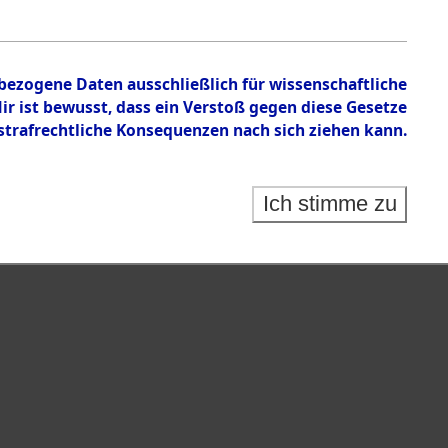
nbezogene Daten ausschließlich für wissenschaftliche
 ist bewusst, dass ein Verstoß gegen diese Gesetze
rafrechtliche Konsequenzen nach sich ziehen kann.
Identification of Unknown Dead - Cemeteries:
 der Identifizierung anhand von Häftlingsnummern:
s- und Ergebnisbogen des ITS - Records Branch - für
Ich stimme zu
rte Tote nach Friedhöfen auf den Stationen der
che.