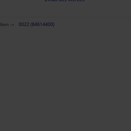
eiben →
0022 (84614400)