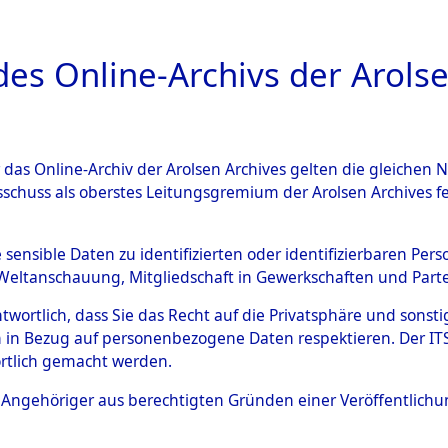
a
A
es Online-Archivs der Arolse
DIGITAL COLLEC
r das Online-Archiv der Arolsen Archives gelten die gleiche
ESCHREIBUNG
ARCHIVALE
INHALT
ÜBERSI
sschuss als oberstes Leitungsgremium der Arolsen Archives 
Identification of Unknown D
e sensible Daten zu identifizierten oder identifizierbaren Pe
Weltanschauung, Mitgliedschaft in Gewerkschaften und Partei
 der Identifizierung anhand
antwortlich, dass Sie das Recht auf die Privatsphäre und sons
s- und Ergebnisbogen des IT
 in Bezug auf personenbezogene Daten respektieren. Der ITS k
rtlich gemacht werden.
erte Tote nach Friedhöfen auf
ls Angehöriger aus berechtigten Gründen einer Veröffentlic
che.
→
0022 (84614400)