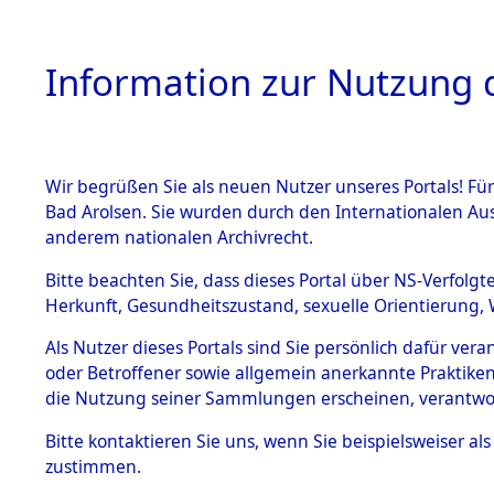
Information zur Nutzung d
Wir begrüßen Sie als neuen Nutzer unseres Portals! Fü
HOME
BESTANDSB
Bad Arolsen. Sie wurden durch den Internationalen Au
anderem nationalen Archivrecht.
BESTÄNDE
Attempted 
Bitte beachten Sie, dass dieses Portal über NS-Verfolgt
Herkunft, Gesundheitszustand, sexuelle Orientierung, 
Ergebnisse
1.
Inhaftierungsdoku
Als Nutzer dieses Portals sind Sie persönlich dafür ver
mente
Auswertung
oder Betroffener sowie allgemein anerkannte Praktiken
5. Verschiedenes
die Nutzung seiner Sammlungen erscheinen, verantwo
identifizi
5.3
Bitte
kontaktieren
Sie uns, wenn Sie beispielsweiser a
Todesmärsche
zustimmen.
5.3.1 Alliierte
Todesmärs
Erhebungen