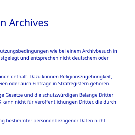
n Archives
TIONS ONLINE
n Nutzungsbedingungen wie bei einem Archivbesuch in
festgelegt und entsprechen nicht deutschem oder
ead - Cemeteries:
rsonen enthält. Dazu können Religionszugehörigkeit,
en oder auch Einträge in Strafregistern gehören.
 von Häftlingsnummern:
tige Gesetze und die schutzwürdigen Belange Dritter
S - Records Branch - für
ann nicht für Veröffentlichungen Dritter, die durch
 den Stationen der
hung bestimmter personenbezogener Daten nicht
0012 (84615388)