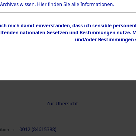
 Archives wissen.
Hier
finden Sie alle Informationen.
0012 (84615388)
 ich mich damit einverstanden, dass ich sensible persone
tenden nationalen Gesetzen und Bestimmungen nutze. Mir
und/oder Bestimmungen st
Übergeordnetes
Attempted 
Dokument
Ergebnisse
Auswertung
identifizie
Todesmärs
Inhalt
Zur Übersicht
eiben →
0012 (84615388)