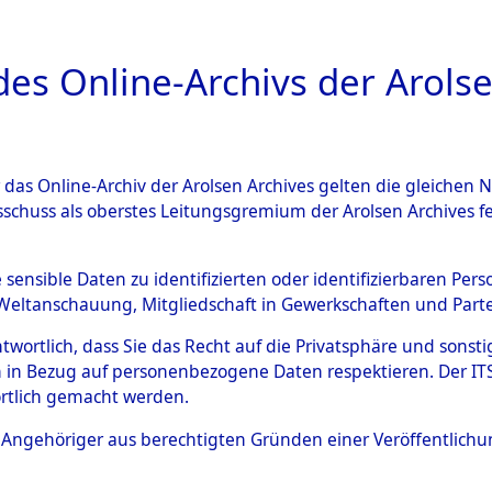
a
A
es Online-Archivs der Arolse
DIGITAL COLLEC
r das Online-Archiv der Arolsen Archives gelten die gleiche
ESCHREIBUNG
ARCHIVALE
ÜBERSICHT
BILD
sschuss als oberstes Leitungsgremium der Arolsen Archives 
Identification of Unknown D
e sensible Daten zu identifizierten oder identifizierbaren Pe
Weltanschauung, Mitgliedschaft in Gewerkschaften und Partei
 der Identifizierung anhand
antwortlich, dass Sie das Recht auf die Privatsphäre und sons
s- und Ergebnisbogen des IT
 in Bezug auf personenbezogene Daten respektieren. Der ITS k
rtlich gemacht werden.
erte Tote nach Friedhöfen auf
ls Angehöriger aus berechtigten Gründen einer Veröffentlic
che.
→
0049a (84615376)
→