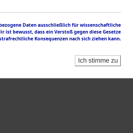
nbezogene Daten ausschließlich für wissenschaftliche
 ist bewusst, dass ein Verstoß gegen diese Gesetze
rafrechtliche Konsequenzen nach sich ziehen kann.
Identification of Unknown Dead - Cemeteries:
 der Identifizierung anhand von Häftlingsnummern:
s- und Ergebnisbogen des ITS - Records Branch - für
Ich stimme zu
rte Tote nach Friedhöfen auf den Stationen der
che.