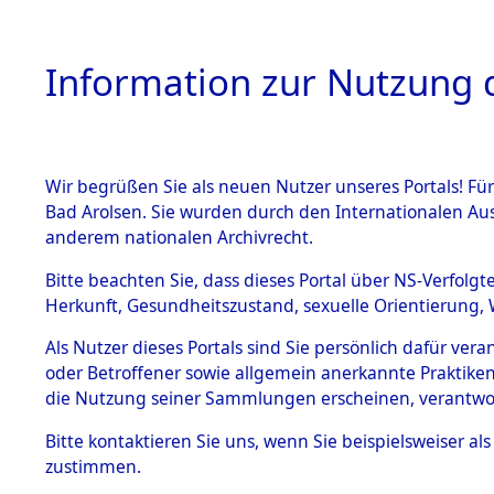
Information zur Nutzung d
Wir begrüßen Sie als neuen Nutzer unseres Portals! Fü
HOME
BESTANDSB
Bad Arolsen. Sie wurden durch den Internationalen Au
anderem nationalen Archivrecht.
BESTÄNDE
Attempted 
Bitte beachten Sie, dass dieses Portal über NS-Verfolgt
Herkunft, Gesundheitszustand, sexuelle Orientierung, 
Ergebnisse
1.
Inhaftierungsdoku
Als Nutzer dieses Portals sind Sie persönlich dafür ver
mente
Auswertung
oder Betroffener sowie allgemein anerkannte Praktiken
5. Verschiedenes
die Nutzung seiner Sammlungen erscheinen, verantwo
identifizi
5.3
Bitte
kontaktieren
Sie uns, wenn Sie beispielsweiser a
Todesmärsche
zustimmen.
5.3.1 Alliierte
Todesmärs
Erhebungen