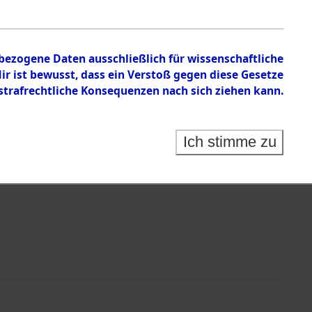
nbezogene Daten ausschließlich für wissenschaftliche
 ist bewusst, dass ein Verstoß gegen diese Gesetze
rafrechtliche Konsequenzen nach sich ziehen kann.
Identification of Unknown Dead - Cemeteries:
 der Identifizierung anhand von Häftlingsnummern:
s- und Ergebnisbogen des ITS - Records Branch - für
Ich stimme zu
rte Tote nach Friedhöfen auf den Stationen der
che.