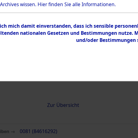
 Archives wissen.
Hier
finden Sie alle Informationen.
0081 (84616292)
 ich mich damit einverstanden, dass ich sensible persone
tenden nationalen Gesetzen und Bestimmungen nutze. Mir
und/oder Bestimmungen st
Übergeordnetes
Attempted 
Dokument
Ergebnisse
Auswertung
identifizie
Todesmärs
Inhalt
Zur Übersicht
eiben →
0081 (84616292)