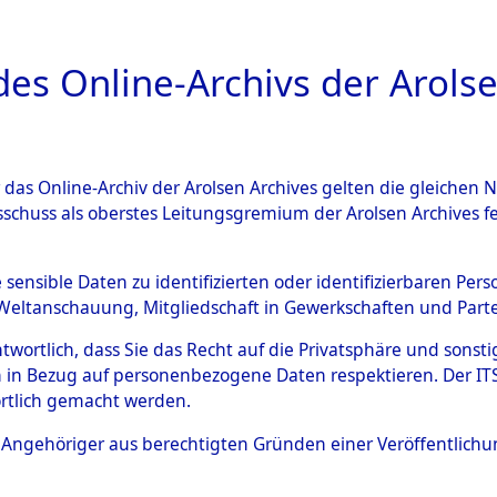
a
A
es Online-Archivs der Arolse
DIGITAL COLLEC
r das Online-Archiv der Arolsen Archives gelten die gleiche
ESCHREIBUNG
ARCHIVALE
ÜBERSICHT
BILD
sschuss als oberstes Leitungsgremium der Arolsen Archives 
Identification of Unknown D
e sensible Daten zu identifizierten oder identifizierbaren Pe
Weltanschauung, Mitgliedschaft in Gewerkschaften und Partei
 der Identifizierung anhand
antwortlich, dass Sie das Recht auf die Privatsphäre und sons
s- und Ergebnisbogen des IT
 in Bezug auf personenbezogene Daten respektieren. Der ITS k
rtlich gemacht werden.
erte Tote nach Friedhöfen auf
ls Angehöriger aus berechtigten Gründen einer Veröffentlic
che.
→
0061a (84616211)
→