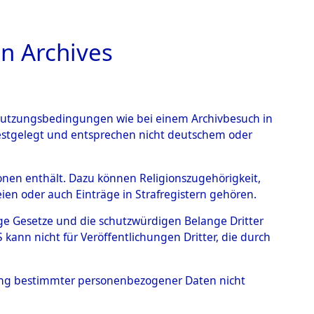
n Archives
TIONS ONLINE
n Nutzungsbedingungen wie bei einem Archivbesuch in
festgelegt und entsprechen nicht deutschem oder
ead - Cemeteries:
rsonen enthält. Dazu können Religionszugehörigkeit,
en oder auch Einträge in Strafregistern gehören.
 von Häftlingsnummern:
tige Gesetze und die schutzwürdigen Belange Dritter
S - Records Branch - für
ann nicht für Veröffentlichungen Dritter, die durch
 den Stationen der
hung bestimmter personenbezogener Daten nicht
0081 (84616292)