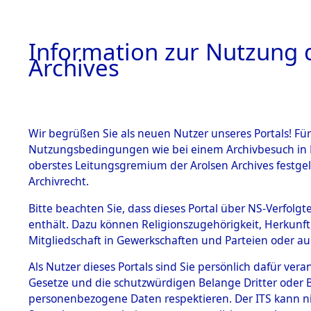
Information zur Nutzung d
Archives
HOME
BESTANDSBESCHREIBUNG
ARCHIVAL
Wir begrüßen Sie als neuen Nutzer unseres Portals! Für
Nutzungsbedingungen wie bei einem Archivbesuch in B
oberstes Leitungsgremium der Arolsen Archives festg
Archivrecht.
BESTÄNDE
Bitte beachten Sie, dass dieses Portal über NS-Verfolgte
Attempted 
enthält. Dazu können Religionszugehörigkeit, Herkunf
Mitgliedschaft in Gewerkschaften und Parteien oder auc
Dead - Cem
1.
Inhaftierungsdoku
mente
Als Nutzer dieses Portals sind Sie persönlich dafür vera
Identifizi
Gesetze und die schutzwürdigen Belange Dritter oder B
5. Verschiedenes
personenbezogene Daten respektieren. Der ITS kann nic
5.3