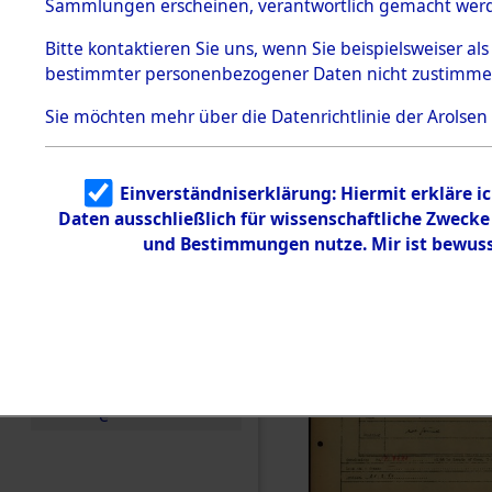
Häftlings
Sammlungen erscheinen, verantwortlich gemacht wer
Todesmärsche
Ergebnisbo
5.3.1 Alliierte
Bitte
kontaktieren
Sie uns, wenn Sie beispielsweiser al
Erhebungen
bestimmter personenbezogener Daten nicht zustimme
zu
Branch - fü
Todesmärsch
en
Sie möchten mehr über die Datenrichtlinie der Arolsen
Friedhöfen
5.3.2
Versuchte
Identifizierun
Todesmärs
Einverständniserklärung: Hiermit erkläre i
g
Daten ausschließlich für wissenschaftliche Zweck
5.3.3
0052 (846
Todesmärsch
und Bestimmungen nutze. Mir ist bewuss
e /
Identifikation
unbekannter
Toter
5.3.5
Grabermittlu
ng /
Friedhofsplän
e