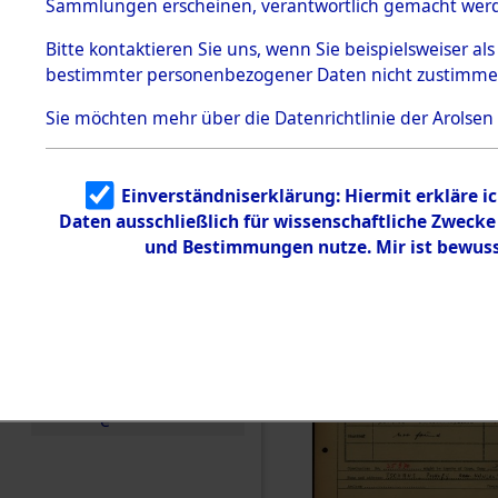
Häftlings
Sammlungen erscheinen, verantwortlich gemacht wer
Todesmärsche
Ergebnisbo
5.3.1 Alliierte
Bitte
kontaktieren
Sie uns, wenn Sie beispielsweiser al
Erhebungen
bestimmter personenbezogener Daten nicht zustimme
zu
Branch - fü
Todesmärsch
en
Sie möchten mehr über die Datenrichtlinie der Arolsen
Friedhöfen
5.3.2
Versuchte
Identifizierun
Todesmärs
Einverständniserklärung: Hiermit erkläre i
g
Daten ausschließlich für wissenschaftliche Zweck
5.3.3
0114 (846
Todesmärsch
und Bestimmungen nutze. Mir ist bewuss
e /
Identifikation
unbekannter
Toter
5.3.5
Grabermittlu
ng /
Friedhofsplän
e