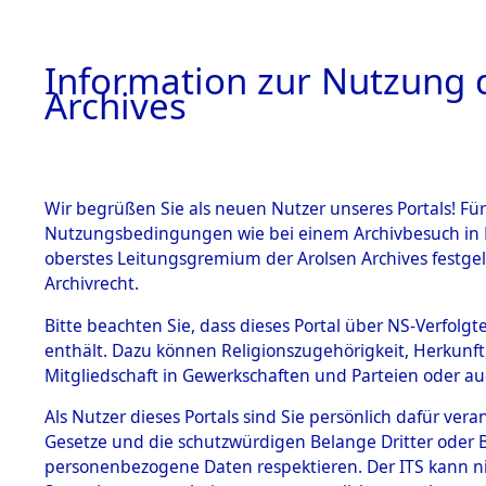
Information zur Nutzung d
Archives
HOME
BESTANDSBESCHREIBUNG
ARCHIVAL
Wir begrüßen Sie als neuen Nutzer unseres Portals! Für
Nutzungsbedingungen wie bei einem Archivbesuch in B
oberstes Leitungsgremium der Arolsen Archives festg
Archivrecht.
BESTÄNDE
Bitte beachten Sie, dass dieses Portal über NS-Verfolgte
Attempted 
enthält. Dazu können Religionszugehörigkeit, Herkunf
Mitgliedschaft in Gewerkschaften und Parteien oder auc
Dead - Cem
1.
Inhaftierungsdoku
mente
Als Nutzer dieses Portals sind Sie persönlich dafür vera
Identifizi
Gesetze und die schutzwürdigen Belange Dritter oder B
5. Verschiedenes
personenbezogene Daten respektieren. Der ITS kann nic
5.3