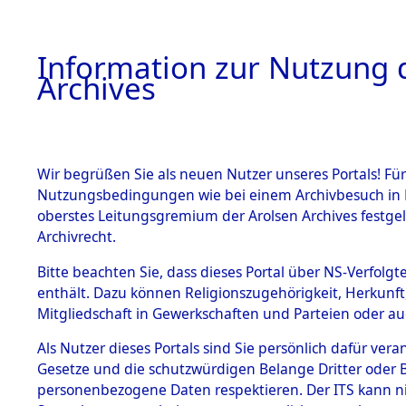
Information zur Nutzung d
Archives
HOME
BESTANDSBESCHREIBUNG
ARCHIVAL
Wir begrüßen Sie als neuen Nutzer unseres Portals! Für
Nutzungsbedingungen wie bei einem Archivbesuch in B
oberstes Leitungsgremium der Arolsen Archives festg
Archivrecht.
BESTÄNDE
Bitte beachten Sie, dass dieses Portal über NS-Verfolgte
Attempted 
enthält. Dazu können Religionszugehörigkeit, Herkunf
Mitgliedschaft in Gewerkschaften und Parteien oder auc
Dead - Cem
1.
Inhaftierungsdoku
mente
Als Nutzer dieses Portals sind Sie persönlich dafür vera
Identifizi
Gesetze und die schutzwürdigen Belange Dritter oder B
5. Verschiedenes
personenbezogene Daten respektieren. Der ITS kann nic
5.3