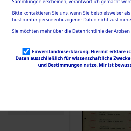
Häftlings
Sammlungen erscheinen, verantwortlich gemacht wer
Todesmärsche
Ergebnisbo
5.3.1 Alliierte
Bitte
kontaktieren
Sie uns, wenn Sie beispielsweiser al
Erhebungen
bestimmter personenbezogener Daten nicht zustimme
zu
Branch - fü
Todesmärsch
en
Sie möchten mehr über die Datenrichtlinie der Arolsen
Friedhöfen
5.3.2
Versuchte
Identifizierun
Todesmärs
Einverständniserklärung: Hiermit erkläre i
g
Daten ausschließlich für wissenschaftliche Zweck
5.3.3
0010 (846
Todesmärsch
und Bestimmungen nutze. Mir ist bewuss
e /
Identifikation
unbekannter
Toter
5.3.5
Grabermittlu
ng /
Friedhofsplän
e