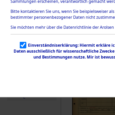
Häftlings
Sammlungen erscheinen, verantwortlich gemacht wer
Todesmärsche
Ergebnisbo
5.3.1 Alliierte
Bitte
kontaktieren
Sie uns, wenn Sie beispielsweiser al
Erhebungen
bestimmter personenbezogener Daten nicht zustimme
zu
Branch - fü
Todesmärsch
en
Sie möchten mehr über die Datenrichtlinie der Arolsen
Friedhöfen
5.3.2
Versuchte
Identifizierun
Todesmärs
Einverständniserklärung: Hiermit erkläre i
g
Daten ausschließlich für wissenschaftliche Zweck
5.3.3
0057 (846
Todesmärsch
und Bestimmungen nutze. Mir ist bewuss
e /
Identifikation
unbekannter
Toter
5.3.5
Grabermittlu
ng /
Friedhofsplän
e