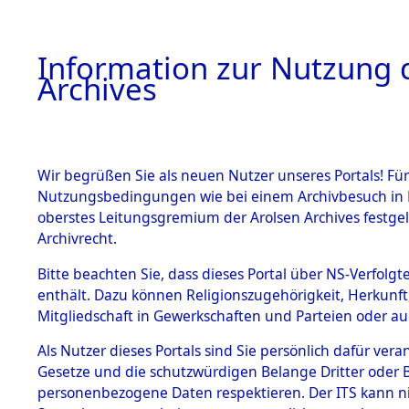
Information zur Nutzung d
Archives
HOME
BESTANDSBESCHREIBUNG
ARCHIVAL
Wir begrüßen Sie als neuen Nutzer unseres Portals! Für
Nutzungsbedingungen wie bei einem Archivbesuch in B
oberstes Leitungsgremium der Arolsen Archives festg
Archivrecht.
BESTÄNDE
Bitte beachten Sie, dass dieses Portal über NS-Verfolgte
Attempted 
enthält. Dazu können Religionszugehörigkeit, Herkunf
Mitgliedschaft in Gewerkschaften und Parteien oder auc
Dead - Cem
1.
Inhaftierungsdoku
mente
Als Nutzer dieses Portals sind Sie persönlich dafür vera
Identifizi
Gesetze und die schutzwürdigen Belange Dritter oder B
5. Verschiedenes
personenbezogene Daten respektieren. Der ITS kann nic
5.3