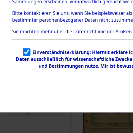
Häftlings
Sammlungen erscheinen, verantwortlich gemacht wer
Todesmärsche
Ergebnisbo
5.3.1 Alliierte
Bitte
kontaktieren
Sie uns, wenn Sie beispielsweiser al
Erhebungen
bestimmter personenbezogener Daten nicht zustimme
zu
Branch - fü
Todesmärsch
en
Sie möchten mehr über die Datenrichtlinie der Arolsen
Friedhöfen
5.3.2
Versuchte
Identifizierun
Todesmärs
Einverständniserklärung: Hiermit erkläre i
g
Daten ausschließlich für wissenschaftliche Zweck
5.3.3
0021 (846
Todesmärsch
und Bestimmungen nutze. Mir ist bewuss
e /
Identifikation
unbekannter
Toter
5.3.5
Grabermittlu
ng /
Friedhofsplän
e