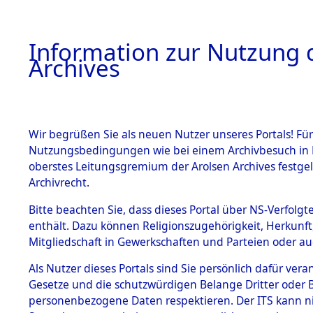
Information zur Nutzung d
Archives
HOME
BESTANDSBESCHREIBUNG
ARCHIVAL
Wir begrüßen Sie als neuen Nutzer unseres Portals! Für
Nutzungsbedingungen wie bei einem Archivbesuch in B
oberstes Leitungsgremium der Arolsen Archives festg
Archivrecht.
BESTÄNDE
Bitte beachten Sie, dass dieses Portal über NS-Verfolgte
Attempted 
enthält. Dazu können Religionszugehörigkeit, Herkunf
Mitgliedschaft in Gewerkschaften und Parteien oder auc
Dead - Cem
1.
Inhaftierungsdoku
mente
Als Nutzer dieses Portals sind Sie persönlich dafür vera
Identifizi
Gesetze und die schutzwürdigen Belange Dritter oder B
5. Verschiedenes
personenbezogene Daten respektieren. Der ITS kann nic
5.3