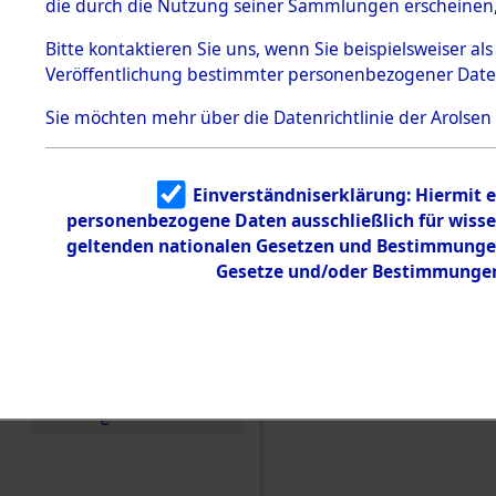
die durch die Nutzung seiner Sammlungen erscheinen,
Todesmärsche
5.3.1 Alliierte
Bitte
kontaktieren
Sie uns, wenn Sie beispielsweiser a
Erhebungen
Veröffentlichung bestimmter personenbezogener Date
zu
Todesmärsch
en
Sie möchten mehr über die Datenrichtlinie der Arolsen
5.3.2
Versuchte
Identifizierun
Einverständniserklärung: Hiermit e
g
Einen Kommentar schr
personenbezogene Daten ausschließlich für wiss
5.3.3
Todesmärsch
geltenden nationalen Gesetzen und Bestimmungen 
verstorbenen Opfern 
e /
Gesetze und/oder Bestimmungen 
und von Todesmärsche
Identifikation
unbekannter
Toter
5.3.5
Grabermittlu
ng /
Friedhofsplän
e