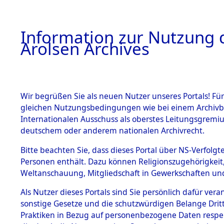
a
A
Information zur Nutzung d
Arolsen Archives
HOME
BESTANDSBESCHREIBUNG
ARCHIVAL
Wir begrüßen Sie als neuen Nutzer unseres Portals! Für
gleichen Nutzungsbedingungen wie bei einem Archivbe
BILD
Internationalen Ausschuss als oberstes Leitungsgremiu
deutschem oder anderem nationalen Archivrecht.
Listen von verstor
BESTÄNDE
Bitte beachten Sie, dass dieses Portal über NS-Verfolgte
Konzentrationslag
Personen enthält. Dazu können Religionszugehörigkeit,
Todesmärschen.
Weltanschauung, Mitgliedschaft in Gewerkschaften und 
0005 (84608548)
1.
Inhaftierungsdoku
mente
Als Nutzer dieses Portals sind Sie persönlich dafür vera
sonstige Gesetze und die schutzwürdigen Belange Drit
5. Verschiedenes
Praktiken in Bezug auf personenbezogene Daten respekti
5.3