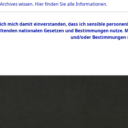
 Archives wissen.
Hier
finden Sie alle Informationen.
 ich mich damit einverstanden, dass ich sensible persone
tenden nationalen Gesetzen und Bestimmungen nutze. Mir
und/oder Bestimmungen st