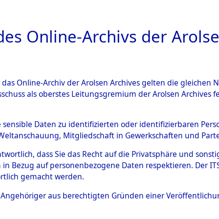
a
A
es Online-Archivs der Arolse
DIGITAL COLLEC
r das Online-Archiv der Arolsen Archives gelten die gleiche
HIVALE
ÜBERSICHT
BILD
sschuss als oberstes Leitungsgremium der Arolsen Archives 
e sensible Daten zu identifizierten oder identifizierbaren Pe
Weltanschauung, Mitgliedschaft in Gewerkschaften und Partei
tung" ("Kreis Clearance Action").
0002 (84612232)
antwortlich, dass Sie das Recht auf die Privatsphäre und sons
 in Bezug auf personenbezogene Daten respektieren. Der ITS k
rtlich gemacht werden.
ls Angehöriger aus berechtigten Gründen einer Veröffentlic