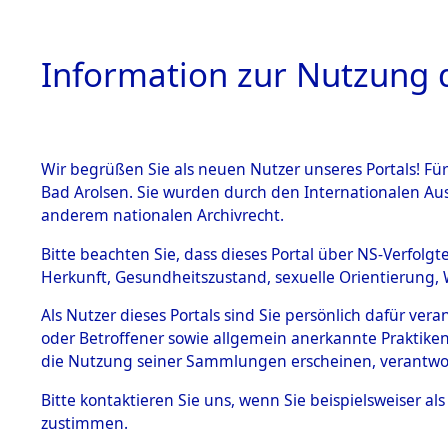
Information zur Nutzung d
Wir begrüßen Sie als neuen Nutzer unseres Portals! Fü
HOME
BESTANDSBESCHREIBUNG
ARC
Bad Arolsen. Sie wurden durch den Internationalen Au
anderem nationalen Archivrecht.
Bitte beachten Sie, dass dieses Portal über NS-Verfolgt
Herkunft, Gesundheitszustand, sexuelle Orientierung, 
Aktion "Kreisauswer
BESTÄNDE
Als Nutzer dieses Portals sind Sie persönlich dafür ver
oder Betroffener sowie allgemein anerkannte Praktiken
1.
die Nutzung seiner Sammlungen erscheinen, verantwo
Inhaftierungsdoku
mente
Bitte
kontaktieren
Sie uns, wenn Sie beispielsweiser a
5. Verschiedenes
zustimmen.
5.3