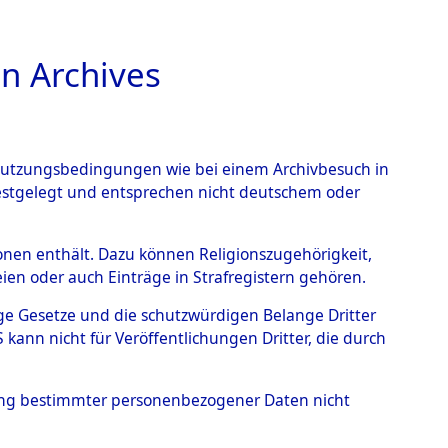
n Archives
TIONS ONLINE
n Nutzungsbedingungen wie bei einem Archivbesuch in
festgelegt und entsprechen nicht deutschem oder
rsonen enthält. Dazu können Religionszugehörigkeit,
en oder auch Einträge in Strafregistern gehören.
0305 (84612286)
tige Gesetze und die schutzwürdigen Belange Dritter
ann nicht für Veröffentlichungen Dritter, die durch
hung bestimmter personenbezogener Daten nicht