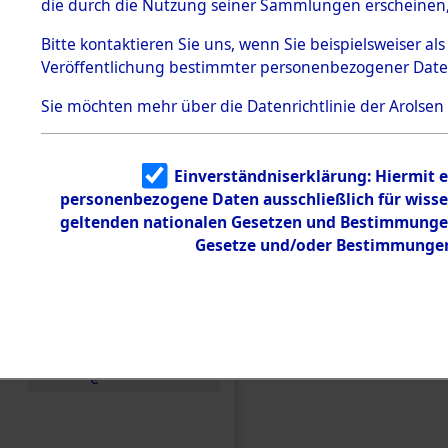
die durch die Nutzung seiner Sammlungen erscheinen,
Todesmärsche
5.3.1 Alliierte
Bitte
kontaktieren
Sie uns, wenn Sie beispielsweiser a
Erhebungen
Veröffentlichung bestimmter personenbezogener Date
zu
Todesmärsch
en
Sie möchten mehr über die Datenrichtlinie der Arolsen
5.3.2
Versuchte
Identifizierun
Einen Kommentar schr
Einverständniserklärung: Hiermit e
g
personenbezogene Daten ausschließlich für wiss
5.3.3
"Kreisauswertung" ("K
Todesmärsch
geltenden nationalen Gesetzen und Bestimmungen 
0418 (84612399)
e /
Gesetze und/oder Bestimmungen 
Identifikation
unbekannter
Toter
5.3.5
Grabermittlu
ng /
Friedhofsplän
e