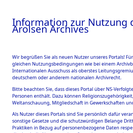
a
A
Information zur Nutzung d
Arolsen Archives
HOME
BESTANDSBESCHREIBUNG
ARCHIVAL
Wir begrüßen Sie als neuen Nutzer unseres Portals! Für
gleichen Nutzungsbedingungen wie bei einem Archivbe
BILD
Internationalen Ausschuss als oberstes Leitungsgremiu
deutschem oder anderem nationalen Archivrecht.
Aktion "Kreisauswe
BESTÄNDE
Bitte beachten Sie, dass dieses Portal über NS-Verfolgte
Clearance Action").
Personen enthält. Dazu können Religionszugehörigkeit,
0002 (84612232)
Weltanschauung, Mitgliedschaft in Gewerkschaften und 
1.
Inhaftierungsdoku
mente
Als Nutzer dieses Portals sind Sie persönlich dafür vera
sonstige Gesetze und die schutzwürdigen Belange Drit
5. Verschiedenes
Praktiken in Bezug auf personenbezogene Daten respekti
5.3