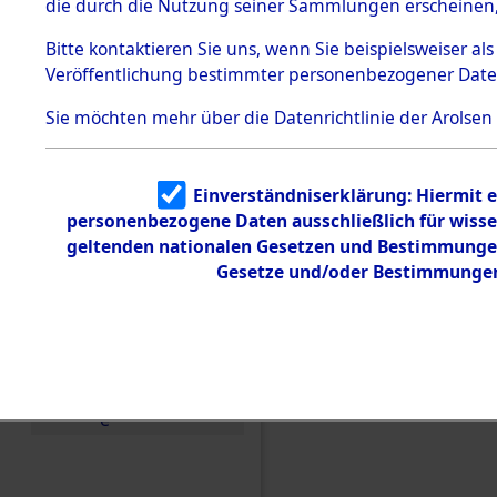
die durch die Nutzung seiner Sammlungen erscheinen,
Todesmärsche
5.3.1 Alliierte
Bitte
kontaktieren
Sie uns, wenn Sie beispielsweiser a
Erhebungen
Veröffentlichung bestimmter personenbezogener Date
zu
Todesmärsch
en
Sie möchten mehr über die Datenrichtlinie der Arolsen
5.3.2
Versuchte
Identifizierun
Einverständniserklärung: Hiermit e
g
personenbezogene Daten ausschließlich für wiss
5.3.3
Todesmärsch
geltenden nationalen Gesetzen und Bestimmungen 
Einen Kommentar schr
e /
Gesetze und/oder Bestimmungen 
Identifikation
Identification of Unk
unbekannter
Toter
Ergebnisse der Identif
5.3.5
Grabermittlu
ng /
Friedhofsplän
e