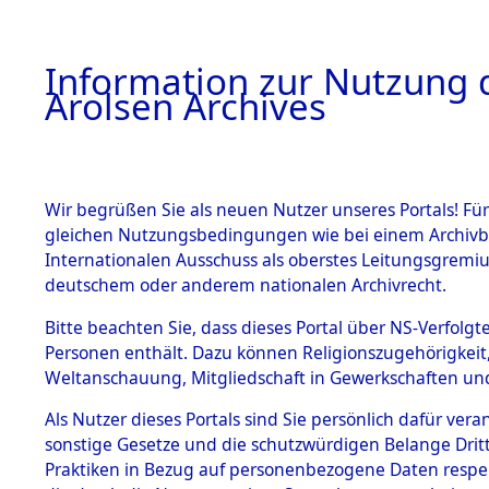
a
A
Information zur Nutzung d
Arolsen Archives
HOME
BESTANDSBESCHREIBUNG
ARCHIVAL
Wir begrüßen Sie als neuen Nutzer unseres Portals! Für
gleichen Nutzungsbedingungen wie bei einem Archivbe
BILD
Internationalen Ausschuss als oberstes Leitungsgremiu
deutschem oder anderem nationalen Archivrecht.
Attempted Identifi
BESTÄNDE
Bitte beachten Sie, dass dieses Portal über NS-Verfolgte
Dead - Cemeteries:
Personen enthält. Dazu können Religionszugehörigkeit,
Identifizierung...
Weltanschauung, Mitgliedschaft in Gewerkschaften und 
0015 Buch 2 (84
1.
Inhaftierungsdoku
0092 (84613679)
mente
Als Nutzer dieses Portals sind Sie persönlich dafür vera
sonstige Gesetze und die schutzwürdigen Belange Drit
5. Verschiedenes
Praktiken in Bezug auf personenbezogene Daten respekti
5.3