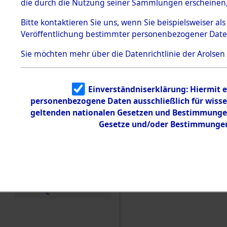
die durch die Nutzung seiner Sammlungen erscheinen,
Todesmärsche
5.3.1 Alliierte
Bitte
kontaktieren
Sie uns, wenn Sie beispielsweiser a
Erhebungen
Veröffentlichung bestimmter personenbezogener Date
zu
Todesmärsch
en
Sie möchten mehr über die Datenrichtlinie der Arolsen
5.3.2
Versuchte
Identifizierun
Einverständniserklärung: Hiermit e
g
personenbezogene Daten ausschließlich für wiss
5.3.3
Einen Kommentar schr
Todesmärsch
geltenden nationalen Gesetzen und Bestimmungen 
e /
Identification of Unk
Gesetze und/oder Bestimmungen 
Identifikation
Ergebnisse der Identif
unbekannter
Toter
5.3.5
Grabermittlu
ng /
Friedhofsplän
e