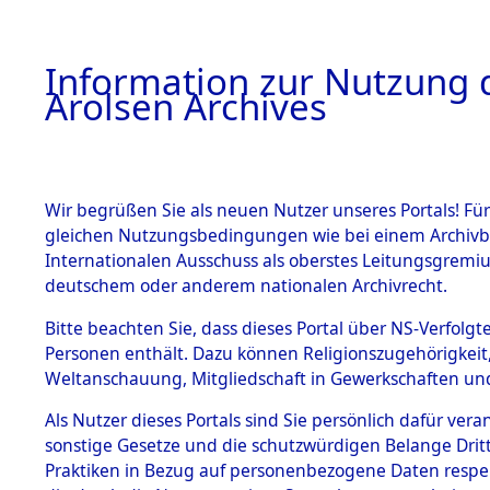
a
A
Information zur Nutzung d
Arolsen Archives
HOME
BESTANDSBESCHREIBUNG
ARCHIVAL
Wir begrüßen Sie als neuen Nutzer unseres Portals! Für
gleichen Nutzungsbedingungen wie bei einem Archivbe
BILD
Internationalen Ausschuss als oberstes Leitungsgremiu
deutschem oder anderem nationalen Archivrecht.
Attempted Identifi
BESTÄNDE
Bitte beachten Sie, dass dieses Portal über NS-Verfolgte
Dead - Cemeteries:
Personen enthält. Dazu können Religionszugehörigkeit,
Identifizierung...
Weltanschauung, Mitgliedschaft in Gewerkschaften und 
0029 (84614639)
1.
Inhaftierungsdoku
mente
Als Nutzer dieses Portals sind Sie persönlich dafür vera
sonstige Gesetze und die schutzwürdigen Belange Drit
5. Verschiedenes
Praktiken in Bezug auf personenbezogene Daten respekti
5.3