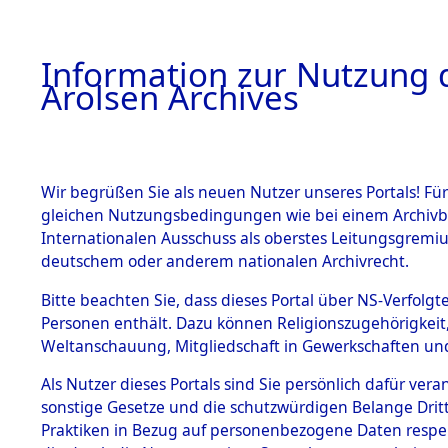
a
A
Information zur Nutzung d
Arolsen Archives
HOME
BESTANDSBESCHREIBUNG
ARCHIVAL
Wir begrüßen Sie als neuen Nutzer unseres Portals! Für
gleichen Nutzungsbedingungen wie bei einem Archivbe
BILD
Internationalen Ausschuss als oberstes Leitungsgremiu
deutschem oder anderem nationalen Archivrecht.
Attempted Identifi
BESTÄNDE
Bitte beachten Sie, dass dieses Portal über NS-Verfolgte
Dead - Cemeteries:
Personen enthält. Dazu können Religionszugehörigkeit,
Identifizierung...
Weltanschauung, Mitgliedschaft in Gewerkschaften und 
0052 (84615506)
1.
Inhaftierungsdoku
mente
Als Nutzer dieses Portals sind Sie persönlich dafür vera
sonstige Gesetze und die schutzwürdigen Belange Drit
5. Verschiedenes
Praktiken in Bezug auf personenbezogene Daten respekti
5.3