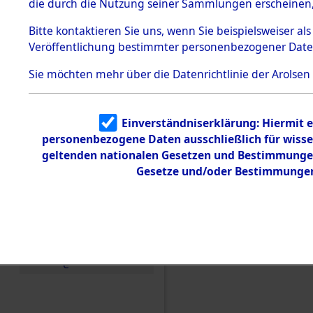
die durch die Nutzung seiner Sammlungen erscheinen,
Todesmärsche
5.3.1 Alliierte
Bitte
kontaktieren
Sie uns, wenn Sie beispielsweiser a
Erhebungen
Veröffentlichung bestimmter personenbezogener Date
zu
Todesmärsch
en
Sie möchten mehr über die Datenrichtlinie der Arolsen
5.3.2
Versuchte
Identifizierun
Einverständniserklärung: Hiermit e
g
personenbezogene Daten ausschließlich für wiss
5.3.3
Einen Kommentar schr
Todesmärsch
geltenden nationalen Gesetzen und Bestimmungen 
e /
Identification of Unk
Gesetze und/oder Bestimmungen 
Identifikation
Ergebnisse der Identif
unbekannter
Toter
5.3.5
Grabermittlu
ng /
Friedhofsplän
e