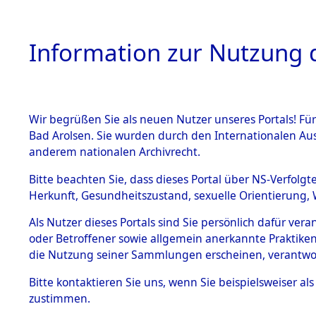
Information zur Nutzung d
Wir begrüßen Sie als neuen Nutzer unseres Portals! Fü
HOME
BESTANDSBESCHREIBUNG
ARC
Bad Arolsen. Sie wurden durch den Internationalen Au
anderem nationalen Archivrecht.
Bitte beachten Sie, dass dieses Portal über NS-Verfolgt
Herkunft, Gesundheitszustand, sexuelle Orientierung, 
Attempted Identific
BESTÄNDE
0048 (84615969)
Als Nutzer dieses Portals sind Sie persönlich dafür ver
oder Betroffener sowie allgemein anerkannte Praktiken
1.
die Nutzung seiner Sammlungen erscheinen, verantwo
Inhaftierungsdoku
mente
Bitte
kontaktieren
Sie uns, wenn Sie beispielsweiser a
5. Verschiedenes
zustimmen.
5.3