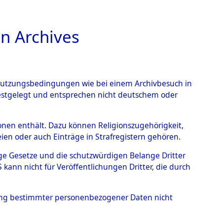
n Archives
TIONS ONLINE
n Nutzungsbedingungen wie bei einem Archivbesuch in
festgelegt und entsprechen nicht deutschem oder
rsonen enthält. Dazu können Religionszugehörigkeit,
en oder auch Einträge in Strafregistern gehören.
dentifizierung...
0060 (84615921)
tige Gesetze und die schutzwürdigen Belange Dritter
ann nicht für Veröffentlichungen Dritter, die durch
hung bestimmter personenbezogener Daten nicht