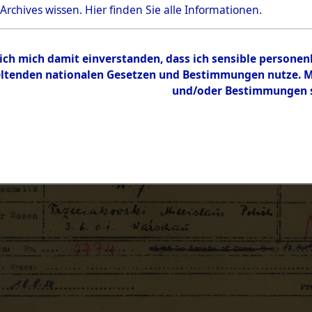
 Archives wissen.
Hier
finden Sie alle Informationen.
 ich mich damit einverstanden, dass ich sensible persone
tenden nationalen Gesetzen und Bestimmungen nutze. Mir
und/oder Bestimmungen st