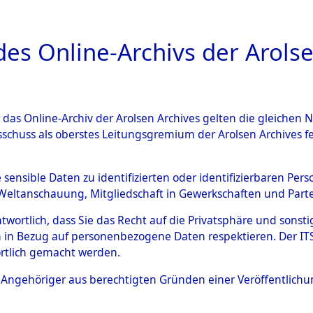
a
A
es Online-Archivs der Arolse
DIGITAL COLLEC
r das Online-Archiv der Arolsen Archives gelten die gleiche
HIVALE
ÜBERSICHT
BILD
sschuss als oberstes Leitungsgremium der Arolsen Archives 
e sensible Daten zu identifizierten oder identifizierbaren Pe
Weltanschauung, Mitgliedschaft in Gewerkschaften und Partei
ation of Unknown Dead - Cemeteries: Ergebnisse der I
antwortlich, dass Sie das Recht auf die Privatsphäre und sons
 in Bezug auf personenbezogene Daten respektieren. Der ITS k
rtlich gemacht werden.
ls Angehöriger aus berechtigten Gründen einer Veröffentlic