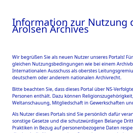
a
A
Information zur Nutzung d
Arolsen Archives
HOME
BESTANDSBESCHREIBUNG
ARCHIVAL
Wir begrüßen Sie als neuen Nutzer unseres Portals! Für
gleichen Nutzungsbedingungen wie bei einem Archivbe
BILD
Internationalen Ausschuss als oberstes Leitungsgremiu
deutschem oder anderem nationalen Archivrecht.
Attempted Identifi
BESTÄNDE
Bitte beachten Sie, dass dieses Portal über NS-Verfolgte
Dead - Cemeteries:
Personen enthält. Dazu können Religionszugehörigkeit,
Identifizierung...
Weltanschauung, Mitgliedschaft in Gewerkschaften und 
0000 (84612664)
1.
Inhaftierungsdoku
mente
Als Nutzer dieses Portals sind Sie persönlich dafür vera
sonstige Gesetze und die schutzwürdigen Belange Drit
5. Verschiedenes
Praktiken in Bezug auf personenbezogene Daten respekti
5.3