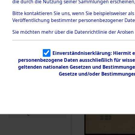
die durch die Nutzung seiner Sammlungen erscheinen,
Todesmärsche
5.3.1 Alliierte
Bitte
kontaktieren
Sie uns, wenn Sie beispielsweiser a
Erhebungen
Veröffentlichung bestimmter personenbezogener Date
zu
Todesmärsch
en
Sie möchten mehr über die Datenrichtlinie der Arolsen
5.3.2
Versuchte
Identifizierun
Einverständniserklärung: Hiermit e
g
personenbezogene Daten ausschließlich für wiss
5.3.3
Todesmärsch
geltenden nationalen Gesetzen und Bestimmungen 
e /
Gesetze und/oder Bestimmungen 
Identifikation
unbekannter
Toter
5.3.5
Grabermittlu
ng /
Friedhofsplän
e