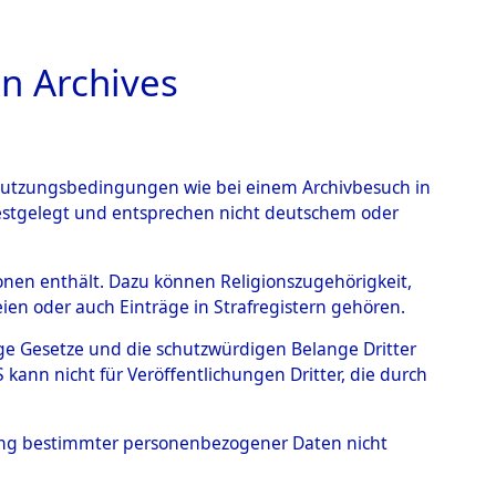
n Archives
TIONS ONLINE
n Nutzungsbedingungen wie bei einem Archivbesuch in
festgelegt und entsprechen nicht deutschem oder
rsonen enthält. Dazu können Religionszugehörigkeit,
en oder auch Einträge in Strafregistern gehören.
dentifizierung...
0000 (84612664)
tige Gesetze und die schutzwürdigen Belange Dritter
ann nicht für Veröffentlichungen Dritter, die durch
hung bestimmter personenbezogener Daten nicht