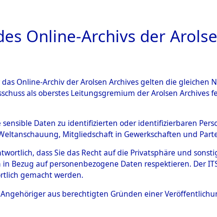
a
A
es Online-Archivs der Arolse
DIGITAL COLLEC
r das Online-Archiv der Arolsen Archives gelten die gleiche
HIVALE
ÜBERSICHT
BILD
sschuss als oberstes Leitungsgremium der Arolsen Archives 
e sensible Daten zu identifizierten oder identifizierbaren Pe
Weltanschauung, Mitgliedschaft in Gewerkschaften und Partei
ation of Unknown Dead - Cemeteries: Ergebnisse der I
antwortlich, dass Sie das Recht auf die Privatsphäre und sons
 in Bezug auf personenbezogene Daten respektieren. Der ITS k
rtlich gemacht werden.
ls Angehöriger aus berechtigten Gründen einer Veröffentlic