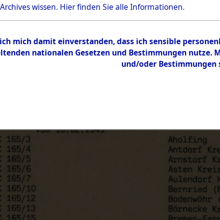
 Archives wissen.
Hier
finden Sie alle Informationen.
 ich mich damit einverstanden, dass ich sensible persone
tenden nationalen Gesetzen und Bestimmungen nutze. Mir
und/oder Bestimmungen st