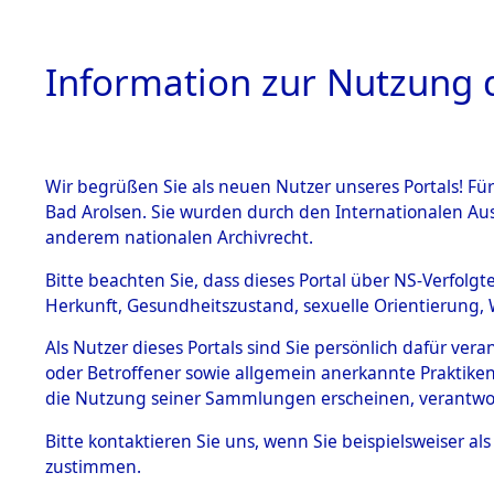
Information zur Nutzung d
Wir begrüßen Sie als neuen Nutzer unseres Portals! Fü
HOME
BESTANDSBESCHREIBUNG
ARC
Bad Arolsen. Sie wurden durch den Internationalen Au
anderem nationalen Archivrecht.
Bitte beachten Sie, dass dieses Portal über NS-Verfolgt
Herkunft, Gesundheitszustand, sexuelle Orientierung, 
Attempted Identific
BESTÄNDE
0001 (84612665)
Als Nutzer dieses Portals sind Sie persönlich dafür ver
oder Betroffener sowie allgemein anerkannte Praktiken
1.
die Nutzung seiner Sammlungen erscheinen, verantwo
Inhaftierungsdoku
mente
Bitte
kontaktieren
Sie uns, wenn Sie beispielsweiser a
5. Verschiedenes
zustimmen.
5.3