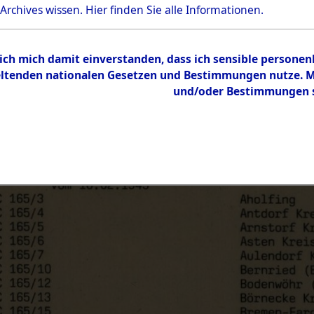
 Archives wissen.
Hier
finden Sie alle Informationen.
 ich mich damit einverstanden, dass ich sensible persone
tenden nationalen Gesetzen und Bestimmungen nutze. Mir
und/oder Bestimmungen st