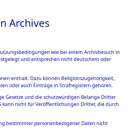
n Archives
TIONS ONLINE
n Nutzungsbedingungen wie bei einem Archivbesuch in
festgelegt und entsprechen nicht deutschem oder
rsonen enthält. Dazu können Religionszugehörigkeit,
en oder auch Einträge in Strafregistern gehören.
dentifizierung...
0000 (84612664)
tige Gesetze und die schutzwürdigen Belange Dritter
ann nicht für Veröffentlichungen Dritter, die durch
hung bestimmter personenbezogener Daten nicht