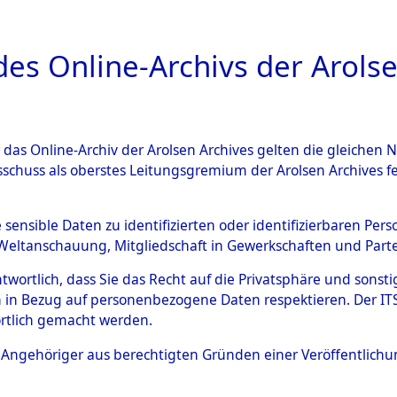
a
A
es Online-Archivs der Arolse
DIGITAL COLLEC
r das Online-Archiv der Arolsen Archives gelten die gleiche
HIVALE
ÜBERSICHT
BILD
sschuss als oberstes Leitungsgremium der Arolsen Archives 
e sensible Daten zu identifizierten oder identifizierbaren Pe
Weltanschauung, Mitgliedschaft in Gewerkschaften und Partei
ation of Unknown Dead - Cemeteries: Ergebnisse der I
antwortlich, dass Sie das Recht auf die Privatsphäre und sons
 in Bezug auf personenbezogene Daten respektieren. Der ITS k
rtlich gemacht werden.
ls Angehöriger aus berechtigten Gründen einer Veröffentlic