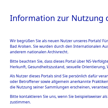
Information zur Nutzung d
Wir begrüßen Sie als neuen Nutzer unseres Portals! Fü
HOME
BESTANDSBESCHREIBUNG
ARC
Bad Arolsen. Sie wurden durch den Internationalen Au
anderem nationalen Archivrecht.
Bitte beachten Sie, dass dieses Portal über NS-Verfolgt
Herkunft, Gesundheitszustand, sexuelle Orientierung, 
Attempted Identific
BESTÄNDE
0001 (84612665)
Als Nutzer dieses Portals sind Sie persönlich dafür ver
oder Betroffener sowie allgemein anerkannte Praktiken
1.
die Nutzung seiner Sammlungen erscheinen, verantwo
Inhaftierungsdoku
mente
Bitte
kontaktieren
Sie uns, wenn Sie beispielsweiser a
5. Verschiedenes
zustimmen.
5.3