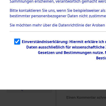
Sammlungen erscheinen, verantwortlich gemacht wer
Todesmärsche
5.3.1 Alliierte
Bitte
kontaktieren
Sie uns, wenn Sie beispielsweiser al
Erhebungen
bestimmter personenbezogener Daten nicht zustimme
zu
Todesmärsch
en
Sie möchten mehr über die Datenrichtlinie der Arolsen
5.3.2
Versuchte
Identifizierun
Einverständniserklärung: Hiermit erkläre ich
g
Daten ausschließlich für wissenschaftlich
5.3.3
Todesmärsch
Gesetzen und Bestimmungen nutze. Mi
e /
Best
Identifikation
unbekannter
Toter
5.3.5
Grabermittlu
ng /
Friedhofsplän
e
Einen Kommentar schr