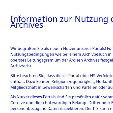
Information zur Nutzung d
Archives
HOME
BESTANDSBESCHREIBUNG
ARCHIVAL
Wir begrüßen Sie als neuen Nutzer unseres Portals! Für
Nutzungsbedingungen wie bei einem Archivbesuch in B
oberstes Leitungsgremium der Arolsen Archives festg
Archivrecht.
BESTÄNDE
Bitte beachten Sie, dass dieses Portal über NS-Verfolgte
Ermittlung
enthält. Dazu können Religionszugehörigkeit, Herkunf
Mitgliedschaft in Gewerkschaften und Parteien oder auc
1.
Fronberg.
Inhaftierungsdoku
mente
Als Nutzer dieses Portals sind Sie persönlich dafür vera
0150 (846
Gesetze und die schutzwürdigen Belange Dritter oder B
5. Verschiedenes
personenbezogene Daten respektieren. Der ITS kann nic
5.3