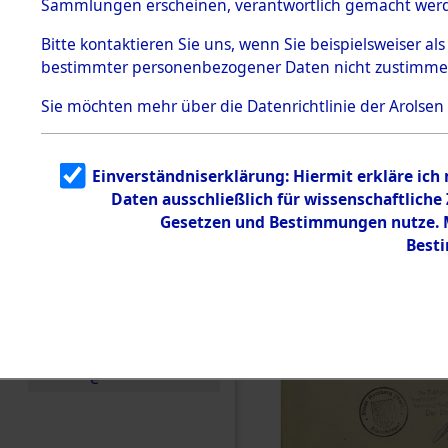
Sammlungen erscheinen, verantwortlich gemacht wer
Todesmärsche
5.3.1 Alliierte
Bitte
kontaktieren
Sie uns, wenn Sie beispielsweiser al
Erhebungen
bestimmter personenbezogener Daten nicht zustimme
zu
Todesmärsch
en
Sie möchten mehr über die Datenrichtlinie der Arolsen
5.3.2
Versuchte
Identifizierun
Einverständniserklärung: Hiermit erkläre ich
g
Daten ausschließlich für wissenschaftlich
5.3.3
Todesmärsch
Gesetzen und Bestimmungen nutze. Mi
e /
Best
Identifikation
unbekannter
Toter
5.3.5
Grabermittlu
ng /
Friedhofsplän
e