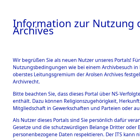
Information zur Nutzung d
Archives
HOME
BESTANDSBESCHREIBUNG
ARCHIVAL
Wir begrüßen Sie als neuen Nutzer unseres Portals! Für
Nutzungsbedingungen wie bei einem Archivbesuch in B
oberstes Leitungsgremium der Arolsen Archives festg
Archivrecht.
BESTÄNDE
Bitte beachten Sie, dass dieses Portal über NS-Verfolgte
Ermittlung
enthält. Dazu können Religionszugehörigkeit, Herkunf
Mitgliedschaft in Gewerkschaften und Parteien oder auc
1.
Gardelege
Inhaftierungsdoku
mente
Als Nutzer dieses Portals sind Sie persönlich dafür vera
(84603949
Gesetze und die schutzwürdigen Belange Dritter oder B
5. Verschiedenes
personenbezogene Daten respektieren. Der ITS kann nic
5.3