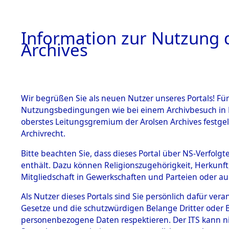
Information zur Nutzung d
Archives
HOME
BESTANDSBESCHREIBUNG
ARCHIVAL
Wir begrüßen Sie als neuen Nutzer unseres Portals! Für
Nutzungsbedingungen wie bei einem Archivbesuch in B
oberstes Leitungsgremium der Arolsen Archives festg
Archivrecht.
BESTÄNDE
Bitte beachten Sie, dass dieses Portal über NS-Verfolgte
Ermittlung
enthält. Dazu können Religionszugehörigkeit, Herkunf
Mitgliedschaft in Gewerkschaften und Parteien oder auc
1.
Wallersdor
Inhaftierungsdoku
mente
Als Nutzer dieses Portals sind Sie persönlich dafür vera
0002 (846
Gesetze und die schutzwürdigen Belange Dritter oder B
5. Verschiedenes
personenbezogene Daten respektieren. Der ITS kann nic
5.3