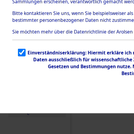
(84606557
Sammlungen erscheinen, verantwortlich gemacht wer
Todesmärsche
5.3.1 Alliierte
Bitte
kontaktieren
Sie uns, wenn Sie beispielsweiser al
Erhebungen
bestimmter personenbezogener Daten nicht zustimme
zu
Todesmärsch
en
Sie möchten mehr über die Datenrichtlinie der Arolsen
5.3.2
Versuchte
Identifizierun
Einverständniserklärung: Hiermit erkläre ich
g
Daten ausschließlich für wissenschaftlich
5.3.3
Todesmärsch
Gesetzen und Bestimmungen nutze. Mi
e /
Best
Identifikation
unbekannter
Toter
5.3.5
Grabermittlu
ng /
Friedhofsplän
e